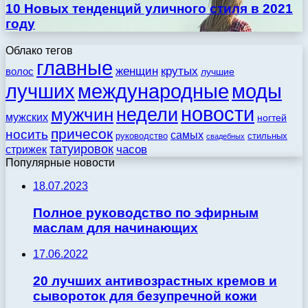
10 Новых тенденций уличного стиля в 2021
году
Облако тегов
главные
женщин
крутых
волос
лучшие
моды
лучших
международные
новости
недели
мужчин
мужских
ногтей
причесок
носить
самых
стильных
руководство
свадебных
татуировок
стрижек
часов
Популярные новости
18.07.2023
Полное руководство по эфирным
маслам для начинающих
17.06.2022
20 лучших антивозрастных кремов и
сывороток для безупречной кожи