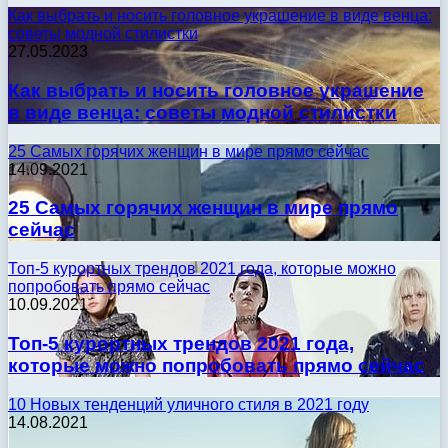
Как выбрать и носить головное украшение в виде венца:
советы модной стилистки
27.05.2023
Как выбрать и носить головное украшение
в виде венца: советы модной стилистки
25 Самых горячих женщин в мире прямо сейчас
14.09.2021
25 Самых горячих женщин в мире прямо
сейчас
Топ-5 курортных трендов 2021 года, которые можно
попробовать прямо сейчас
10.09.2021
Топ-5 курортных трендов 2021 года,
которые можно попробовать прямо сейчас
10 Новых тенденций уличного стиля в 2021 году
14.08.2021