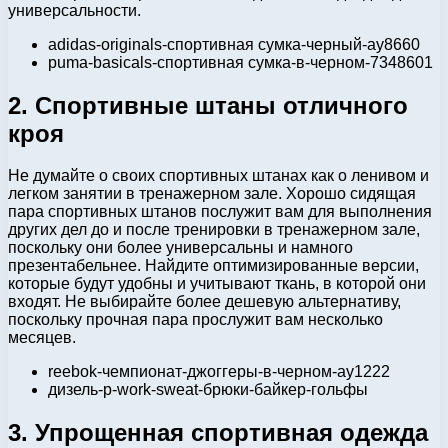
универсальности.
adidas-originals-спортивная сумка-черный-ay8660
puma-basicals-спортивная сумка-в-черном-7348601
2. Спортивные штаны отличного
кроя
Не думайте о своих спортивных штанах как о ленивом и
легком занятии в тренажерном зале. Хорошо сидящая
пара спортивных штанов послужит вам для выполнения
других дел до и после тренировки в тренажерном зале,
поскольку они более универсальны и намного
презентабельнее. Найдите оптимизированные версии,
которые будут удобны и учитывают ткань, в которой они
входят. Не выбирайте более дешевую альтернативу,
поскольку прочная пара прослужит вам несколько
месяцев.
reebok-чемпионат-джоггеры-в-черном-ay1222
дизель-p-work-sweat-брюки-байкер-гольфы
3. Упрощенная спортивная одежда