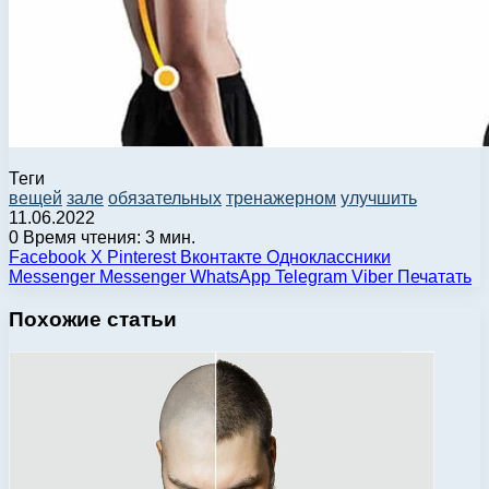
Теги
вещей
зале
обязательных
тренажерном
улучшить
11.06.2022
0
Время чтения: 3 мин.
Facebook
X
Pinterest
Вконтакте
Одноклассники
Messenger
Messenger
WhatsApp
Telegram
Viber
Печатать
Похожие статьи