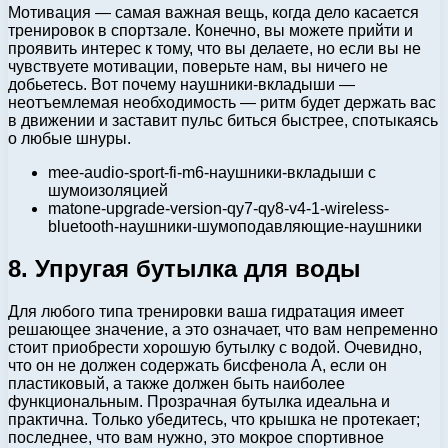
Мотивация — самая важная вещь, когда дело касается
тренировок в спортзале. Конечно, вы можете прийти и
проявить интерес к тому, что вы делаете, но если вы не
чувствуете мотивации, поверьте нам, вы ничего не
добьетесь. Вот почему наушники-вкладыши —
неотъемлемая необходимость — ритм будет держать вас
в движении и заставит пульс биться быстрее, спотыкаясь
о любые шнуры.
mee-audio-sport-fi-m6-наушники-вкладыши с
шумоизоляцией
matone-upgrade-version-qy7-qy8-v4-1-wireless-
bluetooth-наушники-шумоподавляющие-наушники
8. Упругая бутылка для воды
Для любого типа тренировки ваша гидратация имеет
решающее значение, а это означает, что вам непременно
стоит приобрести хорошую бутылку с водой. Очевидно,
что он не должен содержать бисфенола А, если он
пластиковый, а также должен быть наиболее
функциональным. Прозрачная бутылка идеальна и
практична. Только убедитесь, что крышка не протекает;
последнее, что вам нужно, это мокрое спортивное