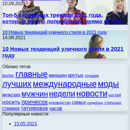
10.09.2021
Топ-5 курортных трендов 2021 года,
которые можно попробовать прямо сейчас
10 Новых тенденций уличного стиля в 2021 году
14.08.2021
10 Новых тенденций уличного стиля в 2021
году
Облако тегов
главные
женщин
крутых
волос
лучшие
моды
лучших
международные
новости
недели
мужчин
мужских
ногтей
причесок
носить
самых
стильных
руководство
свадебных
татуировок
стрижек
часов
Популярные новости
15.05.2021