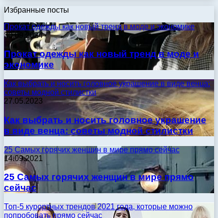
Избранные посты
Прокат одежды как новый тренд в моде и экономике
30.09.2024
Прокат одежды как новый тренд в моде и
экономике
Как выбрать и носить головное украшение в виде венца:
советы модной стилистки
27.05.2023
Как выбрать и носить головное украшение
в виде венца: советы модной стилистки
25 Самых горячих женщин в мире прямо сейчас
14.09.2021
25 Самых горячих женщин в мире прямо
сейчас
Топ-5 курортных трендов 2021 года, которые можно
попробовать прямо сейчас