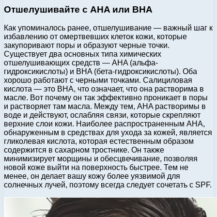
Отшелушивайте с AHA или BHA
Как упоминалось ранее, отшелушивание — важный шаг к
избавлению от омертвевших клеток кожи, которые
закупоривают поры и образуют черные точки.
Существует два основных типа химических
отшелушивающих средств — AHA (альфа-
гидроксикислоты) и BHA (бета-гидроксикислоты). Оба
хорошо работают с черными точками. Салициловая
кислота — это BHA, что означает, что она растворима в
масле. Вот почему он так эффективно проникает в поры
и растворяет там масла. Между тем, AHA растворимы в
воде и действуют, ослабляя связи, которые скрепляют
верхние слои кожи. Наиболее распространенным AHA,
обнаруженным в средствах для ухода за кожей, является
гликолевая кислота, которая естественным образом
содержится в сахарном тростнике. Он также
минимизирует морщины и обесцвечивание, позволяя
новой коже выйти на поверхность быстрее. Тем не
менее, он делает вашу кожу более уязвимой для
солнечных лучей, поэтому всегда следует сочетать с SPF.