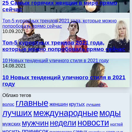
25 Самых горячих женщин в мире прямо
сейчас
Топ-5 курортных трендов 2021 года, которые можно
попробовать прямо сейчас
10.09.2021
Топ-5 курортных трендов 2021 года,
которые можно попробовать прямо сейчас
10 Новых тенденций уличного стиля в 2021 году
14.08.2021
10 Новых тенденций уличного стиля в 2021
году
Облако тегов
главные
женщин
крутых
волос
лучшие
моды
лучших
международные
новости
недели
мужчин
мужских
ногтей
причесок
носить
самых
стильных
руководство
свадебных