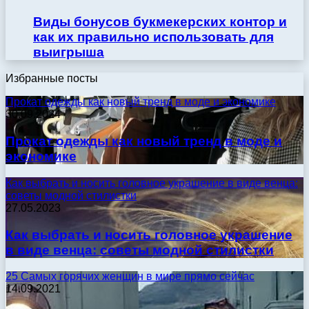
Виды бонусов букмекерских контор и
как их правильно использовать для
выигрыша
Избранные посты
Прокат одежды как новый тренд в моде и экономике
30.09.2024
Прокат одежды как новый тренд в моде и
экономике
Как выбрать и носить головное украшение в виде венца:
советы модной стилистки
27.05.2023
Как выбрать и носить головное украшение
в виде венца: советы модной стилистки
25 Самых горячих женщин в мире прямо сейчас
14.09.2021