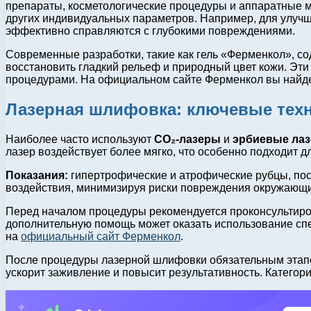
препараты, косметологические процедуры и аппаратные ме
других индивидуальных параметров. Например, для улучш
эффективно справляются с глубокими повреждениями.
Современные разработки, такие как гель «Ферменкол», с
восстановить гладкий рельеф и природный цвет кожи. Эт
процедурами. На официальном сайте Ферменкол вы найд
Лазерная шлифовка: ключевые техн
Наиболее часто используют
CO₂-лазеры
и
эрбиевые ла
лазер воздействует более мягко, что особенно подходит д
Показания:
гипертрофические и атрофические рубцы, пост
воздействия, минимизируя риски повреждения окружающи
Перед началом процедуры рекомендуется проконсультиров
дополнительную помощь может оказать использование сп
на
официальный сайт Ферменкол
.
После процедуры лазерной шлифовки обязательным этапо
ускорит заживление и повысит результативность. Категор