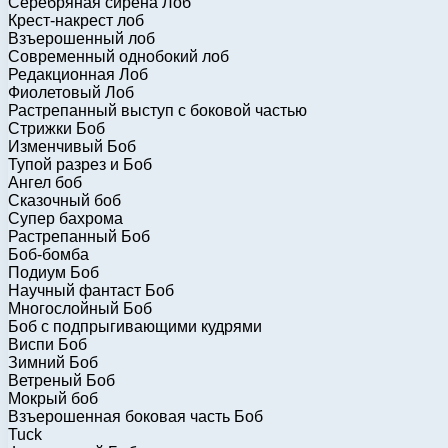
Серебряная сирена Лоб
Крест-накрест лоб
Взъерошенный лоб
Современный однобокий лоб
Редакционная Лоб
Фиолетовый Лоб
Растрепанный выступ с боковой частью
Стрижки Боб
Изменчивый Боб
Тупой разрез и Боб
Ангел боб
Сказочный боб
Супер бахрома
Растрепанный Боб
Боб-бомба
Подиум Боб
Научный фантаст Боб
Многослойный Боб
Боб с подпрыгивающими кудрями
Виспи Боб
Зимний Боб
Ветреный Боб
Мокрый боб
Взъерошенная боковая часть Боб
Tuck