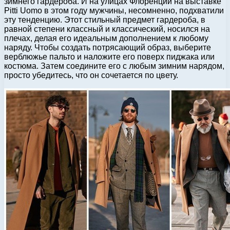
зимнего гардероба. И на улицах Флоренции на выставке
Pitti Uomo в этом году мужчины, несомненно, подхватили
эту тенденцию. Этот стильный предмет гардероба, в
равной степени классный и классический, носился на
плечах, делая его идеальным дополнением к любому
наряду. Чтобы создать потрясающий образ, выберите
верблюжье пальто и наложите его поверх пиджака или
костюма. Затем соедините его с любым зимним нарядом,
просто убедитесь, что он сочетается по цвету.