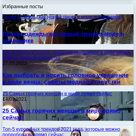
Избранные посты
Прокат одежды как новый тренд в моде и экономике
30.09.2024
Прокат одежды как новый тренд в моде и
экономике
Как выбрать и носить головное украшение в виде венца:
советы модной стилистки
27.05.2023
Как выбрать и носить головное украшение
в виде венца: советы модной стилистки
25 Самых горячих женщин в мире прямо сейчас
14.09.2021
25 Самых горячих женщин в мире прямо
сейчас
Топ-5 курортных трендов 2021 года, которые можно
попробовать прямо сейчас