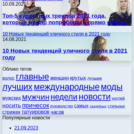
10.09.2021
Топ-5 курортных трендов 2021 года,
которые можно попробовать прямо сейчас
10 Новых тенденций уличного стиля в 2021 году
14.08.2021
10 Новых тенденций уличного стиля в 2021
году
Облако тегов
главные
женщин
крутых
волос
лучшие
моды
лучших
международные
новости
недели
мужчин
мужских
ногтей
причесок
носить
самых
стильных
руководство
свадебных
татуировок
стрижек
часов
Популярные новости
21.09.2023