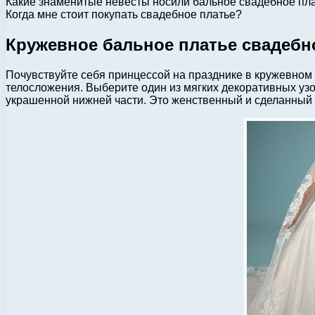
Какие знаменитые невесты носили бальное свадебное пл
Когда мне стоит покупать свадебное платье?
Кружевное бальное платье свадебн
Почувствуйте себя принцессой на празднике в кружевном
телосложения. Выберите один из мягких декоративных узо
украшенной нижней части. Это женственный и сделанный со