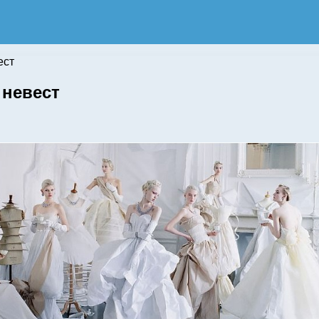
ест
 невест