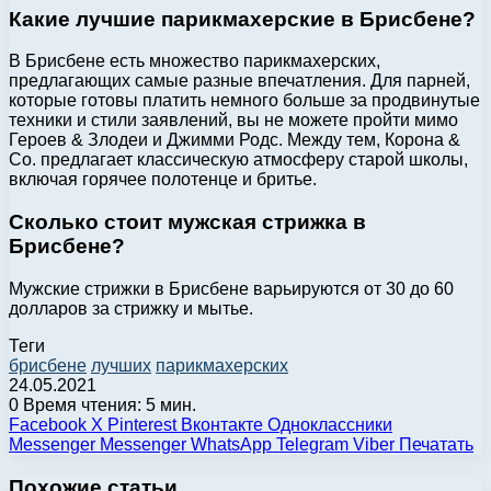
Какие лучшие парикмахерские в Брисбене?
В Брисбене есть множество парикмахерских,
предлагающих самые разные впечатления. Для парней,
которые готовы платить немного больше за продвинутые
техники и стили заявлений, вы не можете пройти мимо
Героев & Злодеи и Джимми Родс. Между тем, Корона &
Co. предлагает классическую атмосферу старой школы,
включая горячее полотенце и бритье.
Сколько стоит мужская стрижка в
Брисбене?
Мужские стрижки в Брисбене варьируются от 30 до 60
долларов за стрижку и мытье.
Теги
брисбене
лучших
парикмахерских
24.05.2021
0
Время чтения: 5 мин.
Facebook
X
Pinterest
Вконтакте
Одноклассники
Messenger
Messenger
WhatsApp
Telegram
Viber
Печатать
Похожие статьи