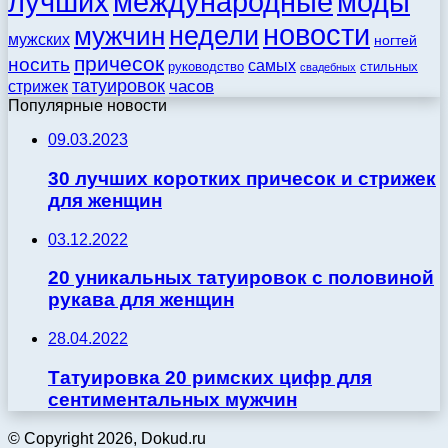
моды
лучших
международные
новости
недели
мужчин
мужских
ногтей
причесок
носить
самых
стильных
руководство
свадебных
татуировок
стрижек
часов
Популярные новости
09.03.2023
30 лучших коротких причесок и стрижек
для женщин
03.12.2022
20 уникальных татуировок с половиной
рукава для женщин
28.04.2022
Татуировка 20 римских цифр для
сентиментальных мужчин
© Copyright 2026, Dokud.ru