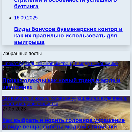
беттинга
16.09.2025
Виды бонусов букмекерских контор и
как их правильно использовать для
выигрыша
Избранные посты
Прокат одежды как новый тренд в моде и экономике
30.09.2024
Прокат одежды как новый тренд в моде и
экономике
Как выбрать и носить головное украшение в виде венца:
советы модной стилистки
27.05.2023
Как выбрать и носить головное украшение
в виде венца: советы модной стилистки