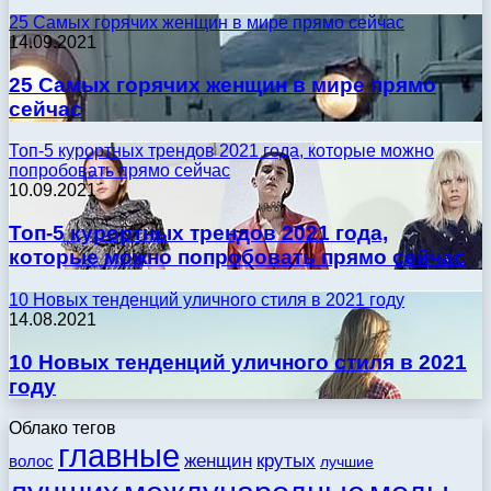
25 Самых горячих женщин в мире прямо сейчас
14.09.2021
25 Самых горячих женщин в мире прямо
сейчас
Топ-5 курортных трендов 2021 года, которые можно
попробовать прямо сейчас
10.09.2021
Топ-5 курортных трендов 2021 года,
которые можно попробовать прямо сейчас
10 Новых тенденций уличного стиля в 2021 году
14.08.2021
10 Новых тенденций уличного стиля в 2021
году
Облако тегов
главные
женщин
крутых
волос
лучшие