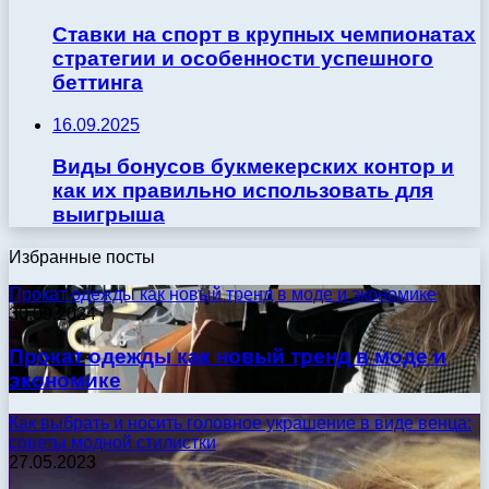
Ставки на спорт в крупных чемпионатах
стратегии и особенности успешного
беттинга
16.09.2025
Виды бонусов букмекерских контор и
как их правильно использовать для
выигрыша
Избранные посты
Прокат одежды как новый тренд в моде и экономике
30.09.2024
Прокат одежды как новый тренд в моде и
экономике
Как выбрать и носить головное украшение в виде венца:
советы модной стилистки
27.05.2023