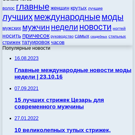
главные
женщин
крутых
волос
лучшие
моды
лучших
международные
новости
недели
мужчин
мужских
ногтей
причесок
носить
самых
стильных
руководство
свадебных
татуировок
стрижек
часов
Популярные новости
16.08.2023
Главные международные новости моды
недели | 23.10.16
07.09.2021
15 лучших стрижек Цезарь для
современного мужчины
27.01.2022
10 великолепных тупых стрижек,