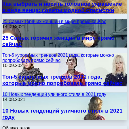
Как выбрать и носить головное украшение
в виде венца: советы модной стилистки
25 Самых горячих женщин в мире прямо сейчас
14.09.2021
25 Самых горячих женщин в мире прямо
сейчас
Топ-5 курортных трендов 2021 года, которые можно
попробовать прямо сейчас
10.09.2021
Топ-5 курортных трендов 2021 года,
которые можно попробовать прямо сейчас
10 Новых тенденций уличного стиля в 2021 году
14.08.2021
10 Новых тенденций уличного стиля в 2021
году
Облако тегов