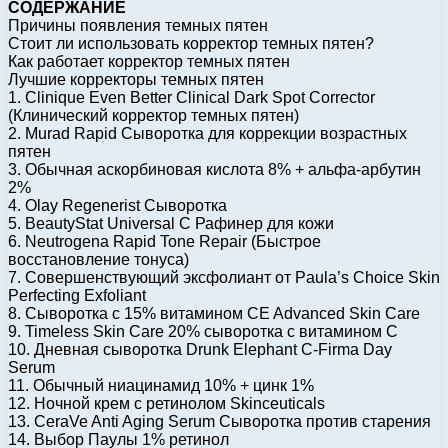
СОДЕРЖАНИЕ
Причины появления темных пятен
Стоит ли использовать корректор темных пятен?
Как работает корректор темных пятен
Лучшие корректоры темных пятен
1. Clinique Even Better Clinical Dark Spot Corrector
(Клинический корректор темных пятен)
2. Murad Rapid Сыворотка для коррекции возрастных
пятен
3. Обычная аскорбиновая кислота 8% + альфа-арбутин
2%
4. Olay Regenerist Сыворотка
5. BeautyStat Universal C Рафинер для кожи
6. Neutrogena Rapid Tone Repair (Быстрое
восстановление тонуса)
7. Совершенствующий эксфолиант от Paula’s Choice Skin
Perfecting Exfoliant
8. Сыворотка с 15% витамином CE Advanced Skin Care
9. Timeless Skin Care 20% сыворотка с витамином C
10. Дневная сыворотка Drunk Elephant C-Firma Day
Serum
11. Обычный ниацинамид 10% + цинк 1%
12. Ночной крем с ретинолом Skinceuticals
13. CeraVe Anti Aging Serum Сыворотка против старения
14. Выбор Паулы 1% ретинол