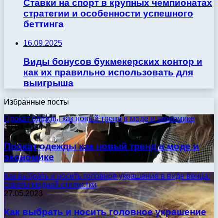
Ставки на спорт в крупных чемпионатах
стратегии и особенности успешного
беттинга
16.09.2025
Виды бонусов букмекерских контор и
как их правильно использовать для
выигрыша
Избранные посты
Прокат одежды как новый тренд в моде и экономике
30.09.2024
Прокат одежды как новый тренд в моде и
экономике
Как выбрать и носить головное украшение в виде венца:
советы модной стилистки
27.05.2023
Как выбрать и носить головное украшение