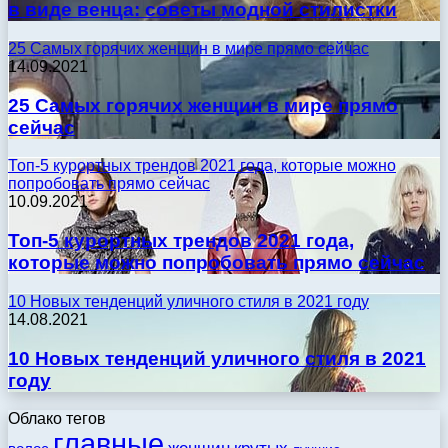
в виде венца: советы модной стилистки
25 Самых горячих женщин в мире прямо сейчас
14.09.2021
25 Самых горячих женщин в мире прямо
сейчас
Топ-5 курортных трендов 2021 года, которые можно
попробовать прямо сейчас
10.09.2021
Топ-5 курортных трендов 2021 года,
которые можно попробовать прямо сейчас
10 Новых тенденций уличного стиля в 2021 году
14.08.2021
10 Новых тенденций уличного стиля в 2021
году
Облако тегов
главные