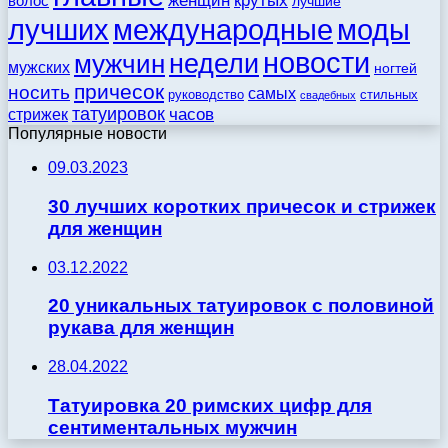
женщин
крутых
волос
лучшие
моды
лучших
международные
новости
недели
мужчин
мужских
ногтей
причесок
носить
самых
стильных
руководство
свадебных
татуировок
стрижек
часов
Популярные новости
09.03.2023
30 лучших коротких причесок и стрижек
для женщин
03.12.2022
20 уникальных татуировок с половиной
рукава для женщин
28.04.2022
Татуировка 20 римских цифр для
сентиментальных мужчин