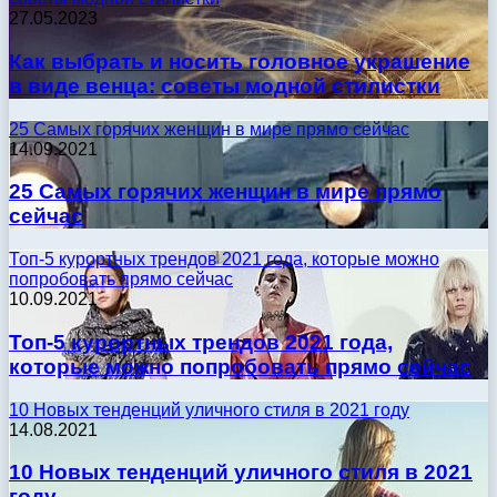
27.05.2023
Как выбрать и носить головное украшение
в виде венца: советы модной стилистки
25 Самых горячих женщин в мире прямо сейчас
14.09.2021
25 Самых горячих женщин в мире прямо
сейчас
Топ-5 курортных трендов 2021 года, которые можно
попробовать прямо сейчас
10.09.2021
Топ-5 курортных трендов 2021 года,
которые можно попробовать прямо сейчас
10 Новых тенденций уличного стиля в 2021 году
14.08.2021
10 Новых тенденций уличного стиля в 2021
году