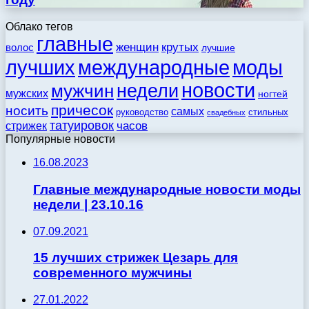
Облако тегов
главные
женщин
крутых
волос
лучшие
моды
лучших
международные
новости
недели
мужчин
мужских
ногтей
причесок
носить
самых
стильных
руководство
свадебных
татуировок
стрижек
часов
Популярные новости
16.08.2023
Главные международные новости моды
недели | 23.10.16
07.09.2021
15 лучших стрижек Цезарь для
современного мужчины
27.01.2022