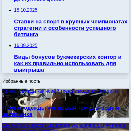
15.10.2025
Ставки на спорт в крупных чемпионатах
стратегии и особенности успешного
беттинга
16.09.2025
Виды бонусов букмекерских контор и
как их правильно использовать для
выигрыша
Избранные посты
Прокат одежды как новый тренд в моде и экономике
30.09.2024
Прокат одежды как новый тренд в моде и
экономике
Как выбрать и носить головное украшение в виде венца:
советы модной стилистки