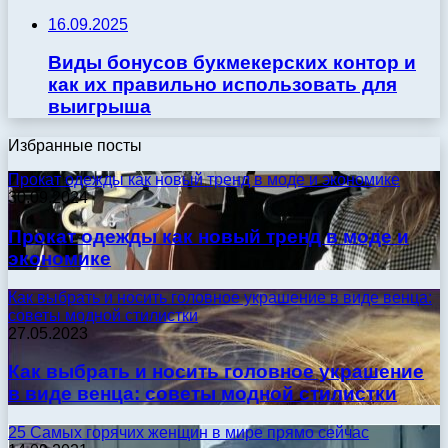
16.09.2025
Виды бонусов букмекерских контор и
как их правильно использовать для
выигрыша
Избранные посты
Прокат одежды как новый тренд в моде и экономике
30.09.2024
Прокат одежды как новый тренд в моде и
экономике
Как выбрать и носить головное украшение в виде венца:
советы модной стилистки
27.05.2023
Как выбрать и носить головное украшение
в виде венца: советы модной стилистки
25 Самых горячих женщин в мире прямо сейчас