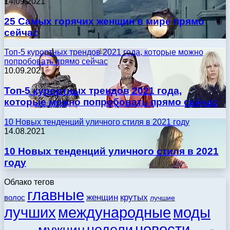
14.09.2021
25 Самых горячих женщин в мире прямо
сейчас
Топ-5 курортных трендов 2021 года, которые можно
попробовать прямо сейчас
10.09.2021
Топ-5 курортных трендов 2021 года,
которые можно попробовать прямо сейчас
10 Новых тенденций уличного стиля в 2021 году
14.08.2021
10 Новых тенденций уличного стиля в 2021
году
Облако тегов
главные
женщин
крутых
волос
лучшие
моды
лучших
международные
новости