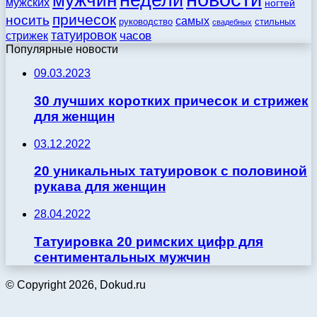
недели
мужчин
мужских
ногтей
причесок
носить
самых
стильных
руководство
свадебных
татуировок
стрижек
часов
Популярные новости
09.03.2023
30 лучших коротких причесок и стрижек
для женщин
03.12.2022
20 уникальных татуировок с половиной
рукава для женщин
28.04.2022
Татуировка 20 римских цифр для
сентиментальных мужчин
© Copyright 2026, Dokud.ru