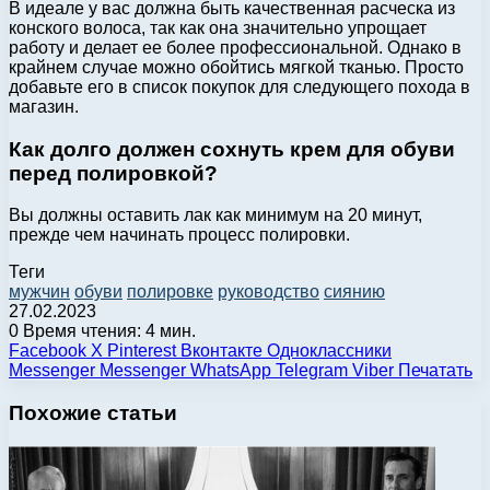
В идеале у вас должна быть качественная расческа из
конского волоса, так как она значительно упрощает
работу и делает ее более профессиональной. Однако в
крайнем случае можно обойтись мягкой тканью. Просто
добавьте его в список покупок для следующего похода в
магазин.
Как долго должен сохнуть крем для обуви
перед полировкой?
Вы должны оставить лак как минимум на 20 минут,
прежде чем начинать процесс полировки.
Теги
мужчин
обуви
полировке
руководство
сиянию
27.02.2023
0
Время чтения: 4 мин.
Facebook
X
Pinterest
Вконтакте
Одноклассники
Messenger
Messenger
WhatsApp
Telegram
Viber
Печатать
Похожие статьи