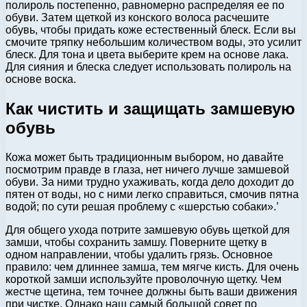
полироль постепенно, равномерно распределяя ее по
обуви. Затем щеткой из конского волоса расчешите
обувь, чтобы придать коже естественный блеск. Если вы
смочите тряпку небольшим количеством воды, это усилит
блеск. Для тона и цвета выберите крем на основе лака.
Для сияния и блеска следует использовать полироль на
основе воска.
Как чистить и защищать замшевую
обувь
Кожа может быть традиционным выбором, но давайте
посмотрим правде в глаза, нет ничего лучше замшевой
обуви. За ними трудно ухаживать, когда дело доходит до
пятен от воды, но с ними легко справиться, смочив пятна
водой; по сути решая проблему с «шерстью собаки».’
Для общего ухода потрите замшевую обувь щеткой для
замши, чтобы сохранить замшу. Поверните щетку в
одном направлении, чтобы удалить грязь. Основное
правило: чем длиннее замша, тем мягче кисть. Для очень
короткой замши используйте проволочную щетку. Чем
жестче щетина, тем точнее должны быть ваши движения
при чистке. Однако наш самый большой совет по