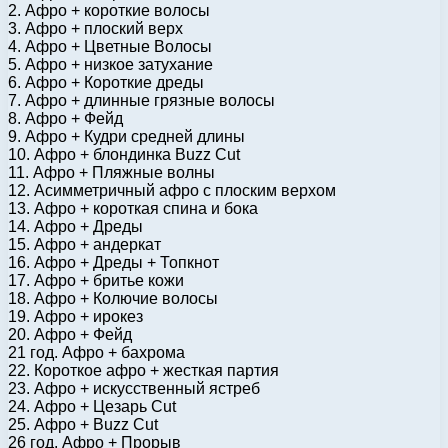
2. Афро + короткие волосы
3. Афро + плоский верх
4. Афро + Цветные Волосы
5. Афро + низкое затухание
6. Афро + Короткие дреды
7. Афро + длинные грязные волосы
8. Афро + Фейд
9. Афро + Кудри средней длины
10. Афро + блондинка Buzz Cut
11. Афро + Пляжные волны
12. Асимметричный афро с плоским верхом
13. Афро + короткая спина и бока
14. Афро + Дреды
15. Афро + андеркат
16. Афро + Дреды + Топкнот
17. Афро + бритье кожи
18. Афро + Колючие волосы
19. Афро + ирокез
20. Афро + Фейд
21 год. Афро + бахрома
22. Короткое афро + жесткая партия
23. Афро + искусственный ястреб
24. Афро + Цезарь Cut
25. Афро + Buzz Cut
26 год. Афро + Прорыв