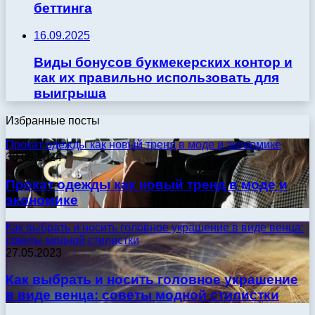
беттинга
16.09.2025
Виды бонусов букмекерских контор и
как их правильно использовать для
выигрыша
Избранные посты
Прокат одежды как новый тренд в моде и экономике
30.09.2024
Прокат одежды как новый тренд в моде и
экономике
Как выбрать и носить головное украшение в виде венца:
советы модной стилистки
27.05.2023
Как выбрать и носить головное украшение
в виде венца: советы модной стилистки