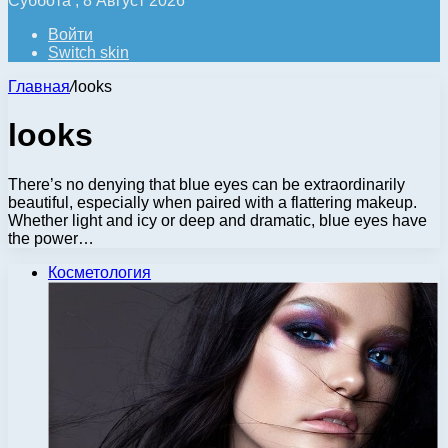
Суббота , 8 Август 2026
Войти
Switch skin
Главная
/
looks
looks
There’s no denying that blue eyes can be extraordinarily
beautiful, especially when paired with a flattering makeup.
Whether light and icy or deep and dramatic, blue eyes have
the power…
Косметология