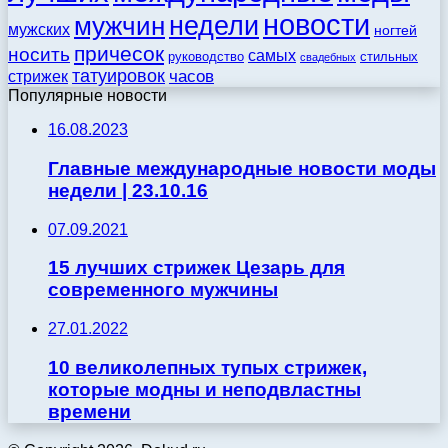
новости
недели
мужчин
мужских
ногтей
причесок
носить
самых
стильных
руководство
свадебных
татуировок
стрижек
часов
Популярные новости
16.08.2023
Главные международные новости моды
недели | 23.10.16
07.09.2021
15 лучших стрижек Цезарь для
современного мужчины
27.01.2022
10 великолепных тупых стрижек,
которые модны и неподвластны
времени