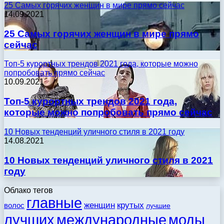
25 Самых горячих женщин в мире прямо сейчас
14.09.2021
25 Самых горячих женщин в мире прямо
сейчас
Топ-5 курортных трендов 2021 года, которые можно
попробовать прямо сейчас
10.09.2021
Топ-5 курортных трендов 2021 года,
которые можно попробовать прямо сейчас
10 Новых тенденций уличного стиля в 2021 году
14.08.2021
10 Новых тенденций уличного стиля в 2021
году
Облако тегов
главные
женщин
крутых
волос
лучшие
моды
лучших
международные