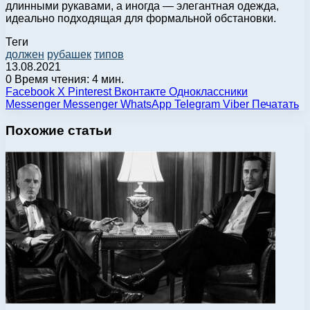
длинными рукавами, а иногда — элегантная одежда,
идеально подходящая для формальной обстановки.
Теги
должен
рубашек
типов
13.08.2021
0
Время чтения: 4 мин.
Facebook
X
Pinterest
Вконтакте
Одноклассники
Messenger
Messenger
WhatsApp
Telegram
Viber
Печатать
Похожие статьи