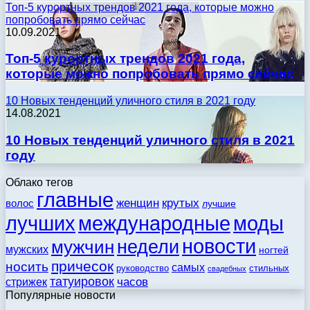
Топ-5 курортных трендов 2021 года, которые можно
попробовать прямо сейчас
10.09.2021
Топ-5 курортных трендов 2021 года,
которые можно попробовать прямо сейчас
10 Новых тенденций уличного стиля в 2021 году
14.08.2021
10 Новых тенденций уличного стиля в 2021
году
Облако тегов
главные
женщин
крутых
волос
лучшие
моды
лучших
международные
новости
недели
мужчин
мужских
ногтей
причесок
носить
самых
стильных
руководство
свадебных
татуировок
стрижек
часов
Популярные новости