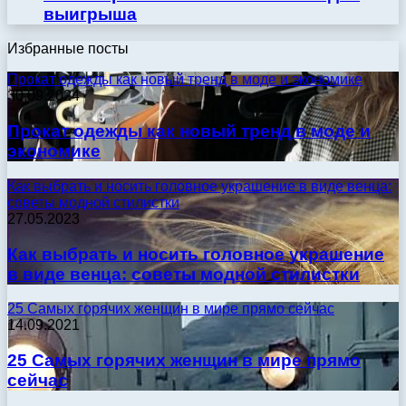
выигрыша
Избранные посты
Прокат одежды как новый тренд в моде и экономике
30.09.2024
Прокат одежды как новый тренд в моде и
экономике
Как выбрать и носить головное украшение в виде венца:
советы модной стилистки
27.05.2023
Как выбрать и носить головное украшение
в виде венца: советы модной стилистки
25 Самых горячих женщин в мире прямо сейчас
14.09.2021
25 Самых горячих женщин в мире прямо
сейчас