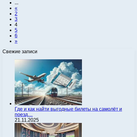
...
«
2
3
4
5
6
»
Свежие записи
Где и как найти выгодные билеты на самолёт и
поезд…
21.11.2025