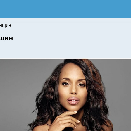
енщин
нщин