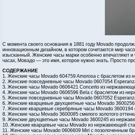
С момента своего основания в 1881 году Movado продолж
инновационным дизайном, в котором сочетаются мир часов
изысканный. Женские часы марки особенно впечатляют и 
часах, Мовадо — это имя, которое нужно знать. Просто пр
СОДЕРЖАНИЕ
1. Женские часы Movado 604759 Amorosa с браслетом из
2. Женские повседневные часы Movado 0607054 Esperanz
3. Женские часы Movado 0606421 Concerto из нержавеющ
4. Женские часы Movado 0606596 Bela с браслетом из не
5. Женские повседневные часы Movado 0607052 Esperanz
6. Женские кварцевые двухцветные часы Movado 360025
7. Женские кварцевые серебряные часы Movado 3600194
8. Женские часы Movado 3600085 смелого золотого оттенк
9. Женские двухцветные часы Movado 3600245 из нержав
10. Женские кварцевые часы Movado из нержавеющей ста
11. Женские часы Movado 0606609 Miri с позолоченным б