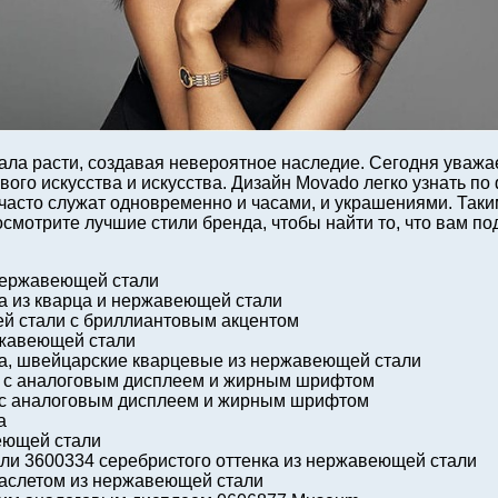
ала расти, создавая невероятное наследие. Сегодня уваж
ого искусства и искусства. Дизайн Movado легко узнать п
часто служат одновременно и часами, и украшениями. Таки
осмотрите лучшие стили бренда, чтобы найти то, что вам по
 нержавеющей стали
a из кварца и нержавеющей стали
ей стали с бриллиантовым акцентом
ржавеющей стали
a, швейцарские кварцевые из нержавеющей стали
6 с аналоговым дисплеем и жирным шрифтом
 с аналоговым дисплеем и жирным шрифтом
а
еющей стали
ли 3600334 серебристого оттенка из нержавеющей стали
раслетом из нержавеющей стали