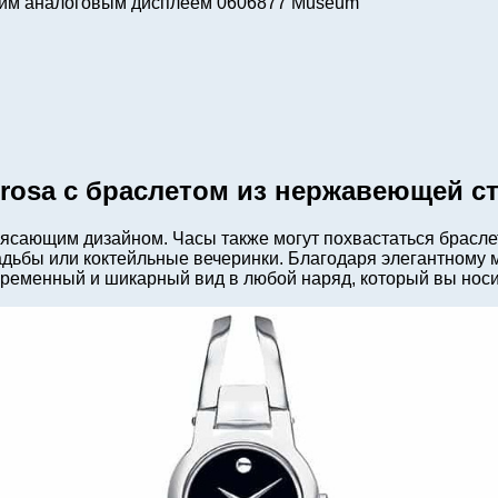
ским аналоговым дисплеем 0606877 Museum
rosa с браслетом из нержавеющей с
ясающим дизайном. Часы также могут похвастаться брасле
адьбы или коктейльные вечеринки. Благодаря элегантному
временный и шикарный вид в любой наряд, который вы носи