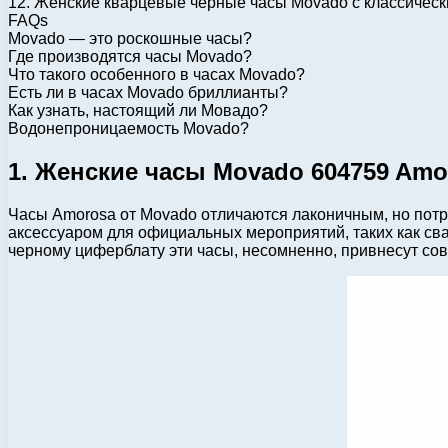
12. Женские кварцевые черные часы Movado с классиче
FAQs
Movado — это роскошные часы?
Где производятся часы Movado?
Что такого особенного в часах Movado?
Есть ли в часах Movado бриллианты?
Как узнать, настоящий ли Мовадо?
Водонепроницаемость Movado?
1. Женские часы Movado 604759 Amo
Часы Amorosa от Movado отличаются лаконичным, но потр
аксессуаром для официальных мероприятий, таких как св
черному циферблату эти часы, несомненно, привнесут со