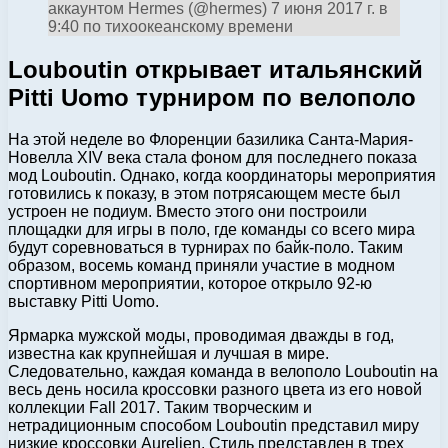
аккаунтом Hermes (@hermes) 7 июня 2017 г. в
9:40 по тихоокеанскому времени
Louboutin открывает итальянский
Pitti Uomo турниром по велополо
На этой неделе во Флоренции базилика Санта-Мария-
Новелла XIV века стала фоном для последнего показа
мод Louboutin. Однако, когда координаторы мероприятия
готовились к показу, в этом потрясающем месте был
устроен не подиум. Вместо этого они построили
площадки для игры в поло, где команды со всего мира
будут соревноваться в турнирах по байк-поло. Таким
образом, восемь команд приняли участие в модном
спортивном мероприятии, которое открыло 92-ю
выставку Pitti Uomo.
Ярмарка мужской моды, проводимая дважды в год,
известна как крупнейшая и лучшая в мире.
Следовательно, каждая команда в велополо Louboutin на
весь день носила кроссовки разного цвета из его новой
коллекции Fall 2017. Таким творческим и
нетрадиционным способом Louboutin представил миру
низкие кроссовки Aurelien. Стиль представлен в трех