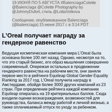
19 ИЮНЯ ПО 5 АВГУСТА #BalenciagaColette
@Balenciaga @Colette Photography by
@JohnnyDufort, стиль @LottaVolkova
Сообщение, опубликованное Balenciaga
(@balenciaga) 15 июня 2017 г. в 3:14 PDT
L’Oreal получает награду за
гендерное равенство
Ведущая косметическая компания мира L’Oreal была
основана более 100 лет назад. Однако, несмотря на то,
что это старый бизнес, его образ мышления совершенно
современный. Опережая остальных в продвижении
гендерного равенства на рабочем месте, они заняли
первое место в рейтинге Equileap Global Gender Equality
Ranking за 2017 год. L’Oreal получила награду в
Амстердаме, обойдя более 3000 других компаний из 23
стран. При определении рейтинга каждой компании
Equileap опиралась на 19 критериальных баллов. Сюда
входили оценки вознаграждения, возможностей для
руководства, баланса между работой и личной жизнью, а
также оплачиваемый отпуск по уходу за ребенком.