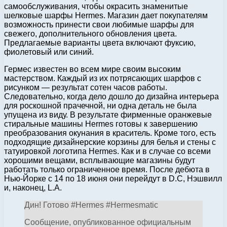
самообслуживания, чтобы окрасить знаменитые
шелковые шарфы Hermes. Магазин дает покупателям
возможность принести свои любимые шарфы для
свежего, дополнительного обновления цвета.
Предлагаемые варианты цвета включают фуксию,
фиолетовый или синий.
Гермес известен во всем мире своим высоким
мастерством. Каждый из их потрясающих шарфов с
рисунком — результат сотен часов работы.
Следовательно, когда дело дошло до дизайна интерьера
для роскошной прачечной, ни одна деталь не была
упущена из виду. В результате фирменные оранжевые
стиральные машины Hermes готовы к завершению
преобразования окунания в краситель. Кроме того, есть
подходящие дизайнерские корзины для белья и стены с
татуировкой логотипа Hermes. Как и в случае со всеми
хорошими вещами, всплывающие магазины будут
работать только ограниченное время. После дебюта в
Нью-Йорке с 14 по 18 июня они перейдут в D.C, Нэшвилл
и, наконец, L.А.
Дин! Готово #Hermes #Hermesmatic
Сообщение, опубликованное официальным