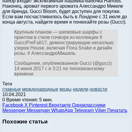
набор входит эксклюзивная нашивка-бабочка Harrods.
Наконец, аромат первого аромата Алессандро Микеле
для бренда, Gucci Bloom, будет доступен для покупки.
Если вам посчастливилось быть в Лондоне с 31 июля до
конца августа, найдите время и понюхайте розы (Gucci).
Крупным планом — шелковые шарфы с
принтом в стиле пэчворк из коллекции #
GucciPreFall17, демонстрирующие несколько
узоров House, включая Flora Snake и дизайн
розы. # АлессандроМишель
Сообщение, опубликованное Gucci (@gucci)
14 июня 2017 г. в 3:21 по тихоокеанскому
времени
Теги
главные
международные
моды
недели
новости
10.04.2021
0
Время чтения: 5 мин.
Facebook
X
Pinterest
Вконтакте
Одноклассники
Messenger
Messenger
WhatsApp
Telegram
Viber
Печатать
Похожие статьи