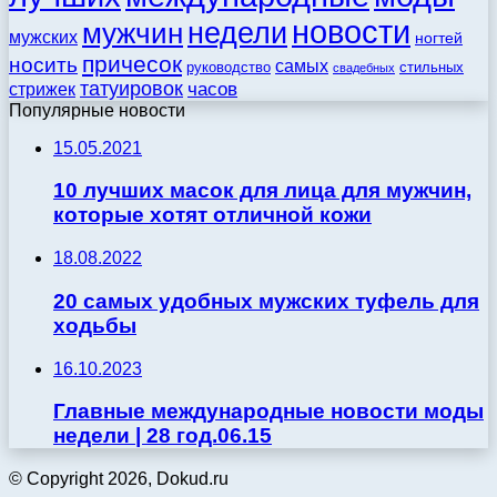
новости
недели
мужчин
мужских
ногтей
причесок
носить
самых
стильных
руководство
свадебных
татуировок
стрижек
часов
Популярные новости
15.05.2021
10 лучших масок для лица для мужчин,
которые хотят отличной кожи
18.08.2022
20 самых удобных мужских туфель для
ходьбы
16.10.2023
Главные международные новости моды
недели | 28 год.06.15
© Copyright 2026, Dokud.ru