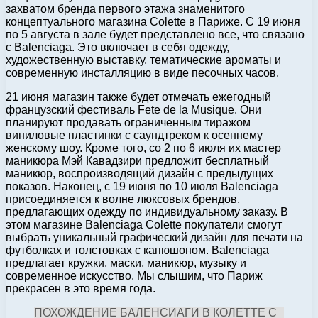
захватом бренда первого этажа знаменитого
концептуального магазина Colette в Париже. С 19 июня
по 5 августа в зале будет представлено все, что связано
с Balenciaga. Это включает в себя одежду,
художественную выставку, тематические ароматы и
современную инсталляцию в виде песочных часов.
21 июня магазин также будет отмечать ежегодный
французский фестиваль Fete de la Musique. Они
планируют продавать ограниченным тиражом
виниловые пластинки с саундтреком к осеннему
женскому шоу. Кроме того, со 2 по 6 июля их мастер
маникюра Мэй Кавадзири предложит бесплатный
маникюр, воспроизводящий дизайн с предыдущих
показов. Наконец, с 19 июня по 10 июля Balenciaga
присоединяется к волне люксовых брендов,
предлагающих одежду по индивидуальному заказу. В
этом магазине Balenciaga Colette покупатели смогут
выбрать уникальный графический дизайн для печати на
футболках и толстовках с капюшоном. Balenciaga
предлагает кружки, маски, маникюр, музыку и
современное искусство. Мы слышим, что Париж
прекрасен в это время года.
ПОХОЖДЕНИЕ БАЛЕНСИАГИ В КОЛЕТТЕ С