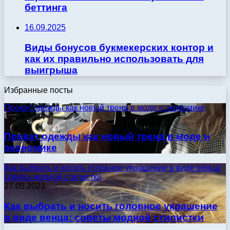
беттинга
16.09.2025
Виды бонусов букмекерских контор и
как их правильно использовать для
выигрыша
Избранные посты
Прокат одежды как новый тренд в моде и экономике
30.09.2024
Прокат одежды как новый тренд в моде и
экономике
Как выбрать и носить головное украшение в виде венца:
советы модной стилистки
27.05.2023
Как выбрать и носить головное украшение
в виде венца: советы модной стилистки