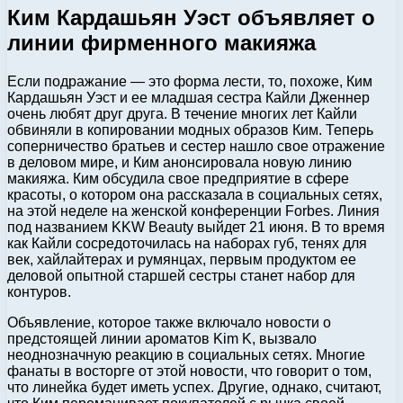
Ким Кардашьян Уэст объявляет о
линии фирменного макияжа
Если подражание — это форма лести, то, похоже, Ким
Кардашьян Уэст и ее младшая сестра Кайли Дженнер
очень любят друг друга. В течение многих лет Кайли
обвиняли в копировании модных образов Ким. Теперь
соперничество братьев и сестер нашло свое отражение
в деловом мире, и Ким анонсировала новую линию
макияжа. Ким обсудила свое предприятие в сфере
красоты, о котором она рассказала в социальных сетях,
на этой неделе на женской конференции Forbes. Линия
под названием KKW Beauty выйдет 21 июня. В то время
как Кайли сосредоточилась на наборах губ, тенях для
век, хайлайтерах и румянцах, первым продуктом ее
деловой опытной старшей сестры станет набор для
контуров.
Объявление, которое также включало новости о
предстоящей линии ароматов Kim K, вызвало
неоднозначную реакцию в социальных сетях. Многие
фанаты в восторге от этой новости, что говорит о том,
что линейка будет иметь успех. Другие, однако, считают,