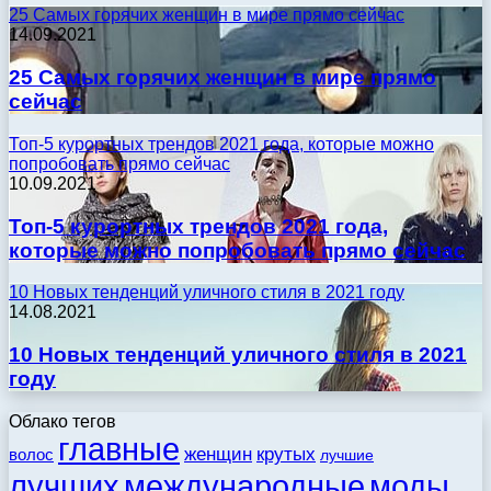
25 Самых горячих женщин в мире прямо сейчас
14.09.2021
25 Самых горячих женщин в мире прямо
сейчас
Топ-5 курортных трендов 2021 года, которые можно
попробовать прямо сейчас
10.09.2021
Топ-5 курортных трендов 2021 года,
которые можно попробовать прямо сейчас
10 Новых тенденций уличного стиля в 2021 году
14.08.2021
10 Новых тенденций уличного стиля в 2021
году
Облако тегов
главные
женщин
крутых
волос
лучшие
моды
лучших
международные