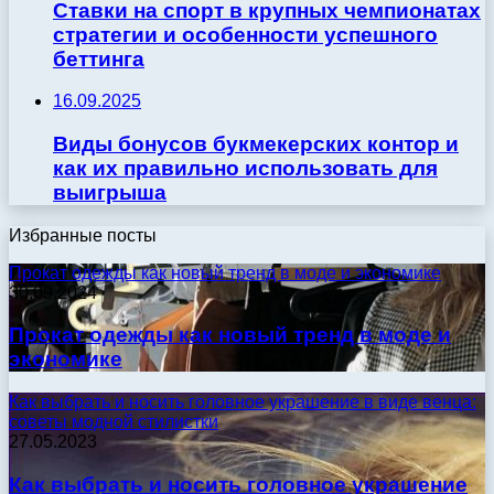
Ставки на спорт в крупных чемпионатах
стратегии и особенности успешного
беттинга
16.09.2025
Виды бонусов букмекерских контор и
как их правильно использовать для
выигрыша
Избранные посты
Прокат одежды как новый тренд в моде и экономике
30.09.2024
Прокат одежды как новый тренд в моде и
экономике
Как выбрать и носить головное украшение в виде венца:
советы модной стилистки
27.05.2023
Как выбрать и носить головное украшение