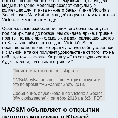
показа, посвященного 10-летнему юбилею, на Неделе
моды в Лондоне, модельер создает капсульную
коллекцию для гиганта нижнего белья. Линия Victoria’s
Secret Loves Mary Katrantzou дебютирует в рамках показа
Victoria’s Secret в этом году.
Официальные изображения нижнего белья останутся
под прикрытием до показа. Мы ожидаем яркие, игривые
принты, полные ярких, смелых и вдохновляющих цветов
от Katranzou. «Все, что создает Victoria’s Secret,
посвящено женщине, которая чувствует себя уверенной
и сильной, а также получает удовольствие от того, что на
ней надето», — сказал Катранцу. «Это сотрудничество
будет смелым, веселым и игривым.”
Посмотреть этот пост в Instagram
# VSxMaryKatrantzou … посмотрите и купите
это во время #VSFashionShow 2018.
Сообщение, опубликованное Victoria’s Secret
(@victoriassecret) 4 октября 2018 г. в 6:34 PDT
ЧАС&M объявляет о открытии
первого магазина в Южной