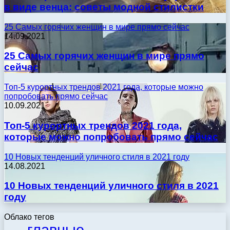
в виде венца: советы модной стилистки
25 Самых горячих женщин в мире прямо сейчас
14.09.2021
25 Самых горячих женщин в мире прямо
сейчас
Топ-5 курортных трендов 2021 года, которые можно
попробовать прямо сейчас
10.09.2021
Топ-5 курортных трендов 2021 года,
которые можно попробовать прямо сейчас
10 Новых тенденций уличного стиля в 2021 году
14.08.2021
10 Новых тенденций уличного стиля в 2021
году
Облако тегов
главные