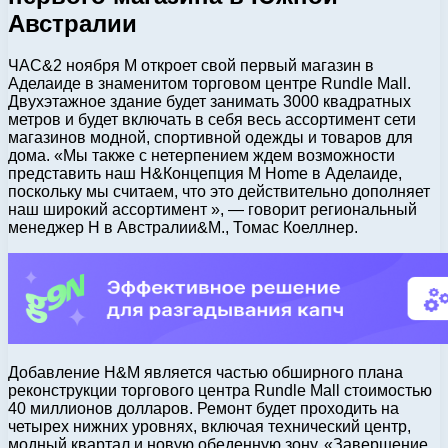
Австралии
ЧАС&2 ноября M откроет свой первый магазин в
Аделаиде в знаменитом торговом центре Rundle Mall.
Двухэтажное здание будет занимать 3000 квадратных
метров и будет включать в себя весь ассортимент сети
магазинов модной, спортивной одежды и товаров для
дома. «Мы также с нетерпением ждем возможности
представить наш H&Концепция M Home в Аделаиде,
поскольку мы считаем, что это действительно дополняет
наш широкий ассортимент », — говорит региональный
менеджер H в Австралии&М., Томас Коеллнер.
Добавление H&M является частью обширного плана
реконструкции торгового центра Rundle Mall стоимостью
40 миллионов долларов. Ремонт будет проходить на
четырех нижних уровнях, включая технический центр,
модный квартал и новую обеденную зону. «Завершение