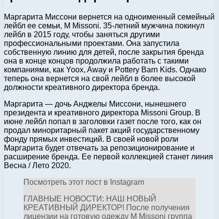
Маргарита Миссони вернется на одноименный семейный
лейбл ее семьи, M Missoni. 35-летний мужчина покинул
лейбл в 2015 году, чтобы заняться другими
профессиональными проектами. Она запустила
собственную линию для детей, после закрытия бренда
она в конце концов продолжила работать с такими
компаниями, как Yoox, Away и Pottery Barn Kids. Однако
теперь она вернется на свой лейбл в более высокой
должности креативного директора бренда.
Маргарита — дочь Анджелы Миссони, нынешнего
президента и креативного директора Missoni Group. В
июне лейбл попал в заголовки газет после того, как он
продал миноритарный пакет акций государственному
фонду прямых инвестиций. В своей новой роли
Маргарита будет отвечать за репозиционирование и
расширение бренда. Ее первой коллекцией станет линия
Весна / Лето 2020.
Посмотреть этот пост в Instagram
ГЛАВНЫЕ НОВОСТИ: НАШ НОВЫЙ
КРЕАТИВНЫЙ ДИРЕКТОР! После получения
лицензии на готовую одежду M Missoni группа