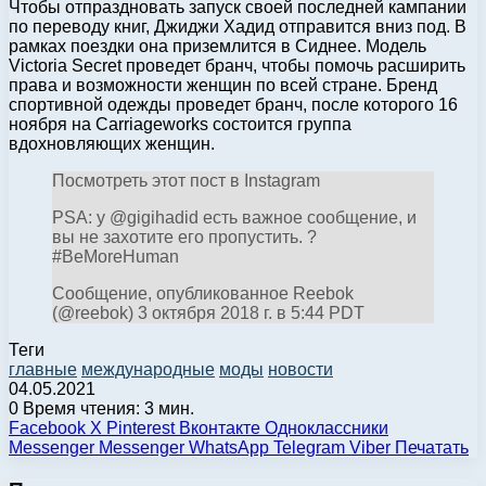
Чтобы отпраздновать запуск своей последней кампании
по переводу книг, Джиджи Хадид отправится вниз под. В
рамках поездки она приземлится в Сиднее. Модель
Victoria Secret проведет бранч, чтобы помочь расширить
права и возможности женщин по всей стране. Бренд
спортивной одежды проведет бранч, после которого 16
ноября на Carriageworks состоится группа
вдохновляющих женщин.
Посмотреть этот пост в Instagram
PSA: у @gigihadid есть важное сообщение, и
вы не захотите его пропустить. ?
#BeMoreHuman
Сообщение, опубликованное Reebok
(@reebok) 3 октября 2018 г. в 5:44 PDT
Теги
главные
международные
моды
новости
04.05.2021
0
Время чтения: 3 мин.
Facebook
X
Pinterest
Вконтакте
Одноклассники
Messenger
Messenger
WhatsApp
Telegram
Viber
Печатать