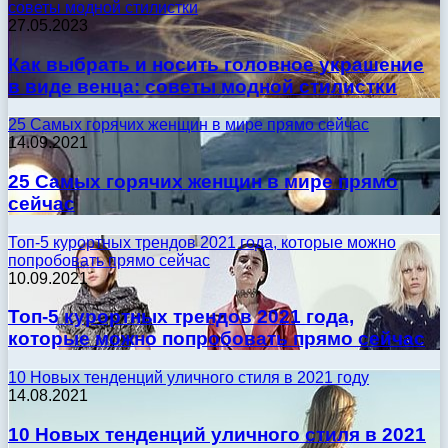
советы модной стилистки
27.05.2023
Как выбрать и носить головное украшение
в виде венца: советы модной стилистки
25 Самых горячих женщин в мире прямо сейчас
14.09.2021
25 Самых горячих женщин в мире прямо
сейчас
Топ-5 курортных трендов 2021 года, которые можно
попробовать прямо сейчас
10.09.2021
Топ-5 курортных трендов 2021 года,
которые можно попробовать прямо сейчас
10 Новых тенденций уличного стиля в 2021 году
14.08.2021
10 Новых тенденций уличного стиля в 2021