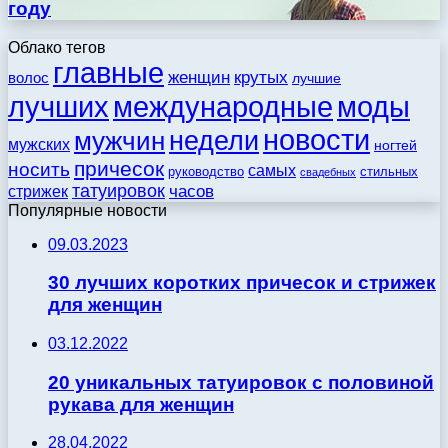
году
Облако тегов
главные
женщин
крутых
волос
лучшие
моды
лучших
международные
новости
недели
мужчин
мужских
ногтей
причесок
носить
самых
стильных
руководство
свадебных
татуировок
стрижек
часов
Популярные новости
09.03.2023
30 лучших коротких причесок и стрижек
для женщин
03.12.2022
20 уникальных татуировок с половиной
рукава для женщин
28.04.2022