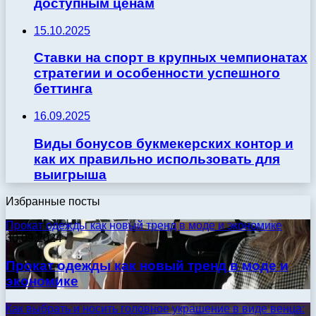
доступным ценам
15.10.2025
Ставки на спорт в крупных чемпионатах
стратегии и особенности успешного
беттинга
16.09.2025
Виды бонусов букмекерских контор и
как их правильно использовать для
выигрыша
Избранные посты
Прокат одежды как новый тренд в моде и экономике
30.09.2024
Прокат одежды как новый тренд в моде и
экономике
Как выбрать и носить головное украшение в виде венца: