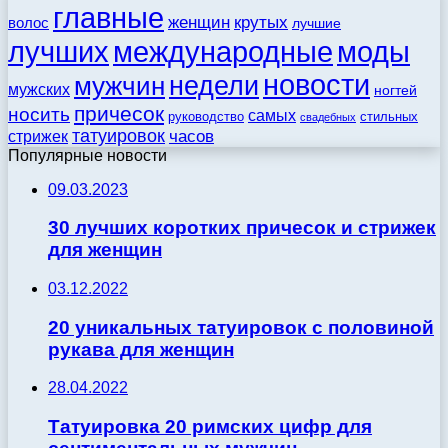
главные
женщин
крутых
волос
лучшие
моды
лучших
международные
новости
недели
мужчин
мужских
ногтей
причесок
носить
самых
стильных
руководство
свадебных
татуировок
стрижек
часов
Популярные новости
09.03.2023
30 лучших коротких причесок и стрижек
для женщин
03.12.2022
20 уникальных татуировок с половиной
рукава для женщин
28.04.2022
Татуировка 20 римских цифр для