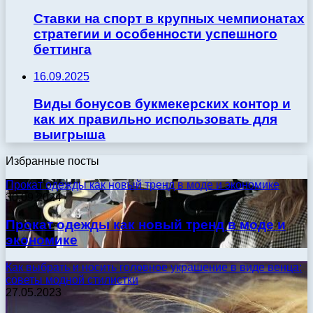
Ставки на спорт в крупных чемпионатах
стратегии и особенности успешного
беттинга
16.09.2025
Виды бонусов букмекерских контор и
как их правильно использовать для
выигрыша
Избранные посты
Прокат одежды как новый тренд в моде и экономике
30.09.2024
Прокат одежды как новый тренд в моде и
экономике
Как выбрать и носить головное украшение в виде венца:
советы модной стилистки
27.05.2023