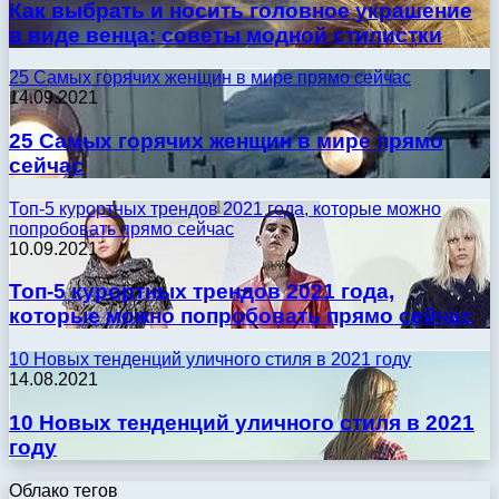
Как выбрать и носить головное украшение
в виде венца: советы модной стилистки
25 Самых горячих женщин в мире прямо сейчас
14.09.2021
25 Самых горячих женщин в мире прямо
сейчас
Топ-5 курортных трендов 2021 года, которые можно
попробовать прямо сейчас
10.09.2021
Топ-5 курортных трендов 2021 года,
которые можно попробовать прямо сейчас
10 Новых тенденций уличного стиля в 2021 году
14.08.2021
10 Новых тенденций уличного стиля в 2021
году
Облако тегов