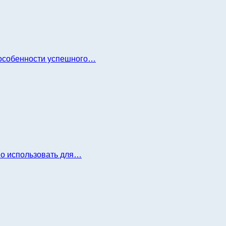
и особенности успешного…
но использовать для…