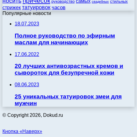
причесок
носить
самых
стильных
руководство
свадебных
татуировок
стрижек
часов
Популярные новости
18.07.2023
Полное руководство по эфирным
маслам для начинающих
17.06.2022
20 лучших антивозрастных кремов и
сывороток для безупречной кожи
08.06.2023
25 уникальных татуировок змеи для
мужчин
© Copyright 2026, Dokud.ru
Кнопка «Наверх»