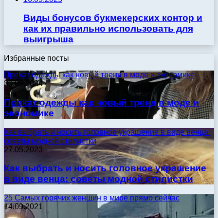
Виды бонусов букмекерских контор и
как их правильно использовать для
выигрыша
Избранные посты
Прокат одежды как новый тренд в моде и экономике
30.09.2024
Прокат одежды как новый тренд в моде и
экономике
Как выбрать и носить головное украшение в виде венца:
советы модной стилистки
27.05.2023
Как выбрать и носить головное украшение
в виде венца: советы модной стилистки
25 Самых горячих женщин в мире прямо сейчас
14.09.2021