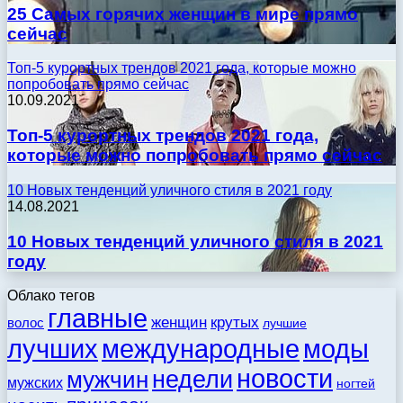
25 Самых горячих женщин в мире прямо
сейчас
Топ-5 курортных трендов 2021 года, которые можно
попробовать прямо сейчас
10.09.2021
Топ-5 курортных трендов 2021 года,
которые можно попробовать прямо сейчас
10 Новых тенденций уличного стиля в 2021 году
14.08.2021
10 Новых тенденций уличного стиля в 2021
году
Облако тегов
главные
женщин
крутых
волос
лучшие
моды
лучших
международные
новости
недели
мужчин
мужских
ногтей