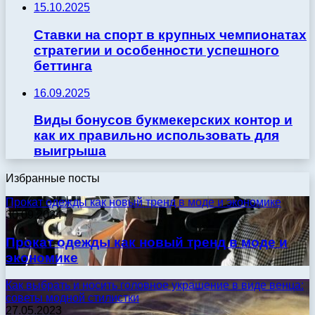
15.10.2025
Ставки на спорт в крупных чемпионатах
стратегии и особенности успешного
беттинга
16.09.2025
Виды бонусов букмекерских контор и
как их правильно использовать для
выигрыша
Избранные посты
Прокат одежды как новый тренд в моде и экономике
30.09.2024
Прокат одежды как новый тренд в моде и
экономике
Как выбрать и носить головное украшение в виде венца:
советы модной стилистки
27.05.2023