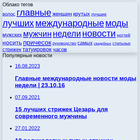
Облако тегов
главные
женщин
крутых
волос
лучшие
моды
лучших
международные
новости
недели
мужчин
мужских
ногтей
причесок
носить
самых
стильных
руководство
свадебных
татуировок
стрижек
часов
Популярные новости
16.08.2023
Главные международные новости моды
недели | 23.10.16
07.09.2021
15 лучших стрижек Цезарь для
современного мужчины
27.01.2022