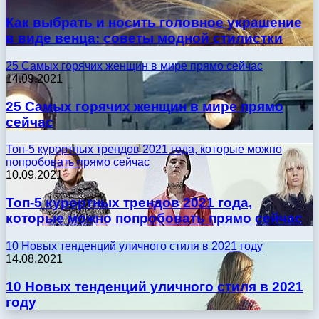
Как выбрать и носить головное украшение
в виде венца: советы модной стилистки
25 Самых горячих женщин в мире прямо сейчас
14.09.2021
25 Самых горячих женщин в мире прямо
сейчас
Топ-5 курортных трендов 2021 года, которые можно
попробовать прямо сейчас
10.09.2021
Топ-5 курортных трендов 2021 года,
которые можно попробовать прямо сейчас
10 Новых тенденций уличного стиля в 2021 году
14.08.2021
10 Новых тенденций уличного стиля в 2021
году