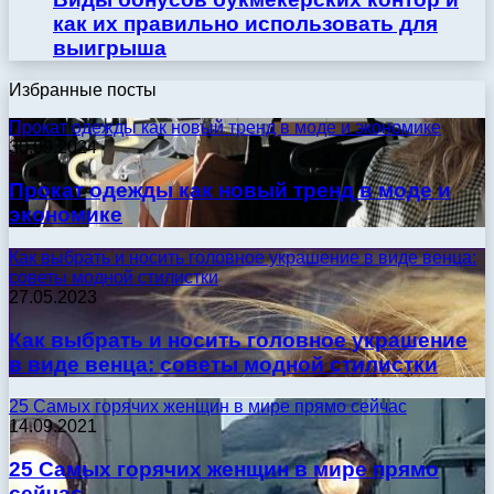
как их правильно использовать для
выигрыша
Избранные посты
Прокат одежды как новый тренд в моде и экономике
30.09.2024
Прокат одежды как новый тренд в моде и
экономике
Как выбрать и носить головное украшение в виде венца:
советы модной стилистки
27.05.2023
Как выбрать и носить головное украшение
в виде венца: советы модной стилистки
25 Самых горячих женщин в мире прямо сейчас
14.09.2021
25 Самых горячих женщин в мире прямо
сейчас