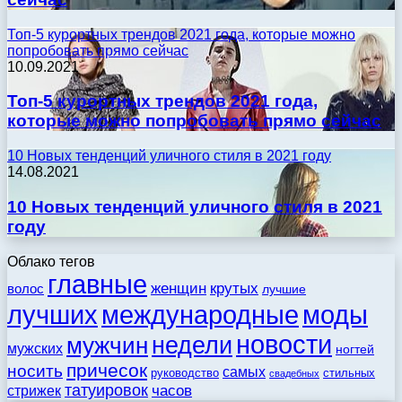
Топ-5 курортных трендов 2021 года, которые можно
попробовать прямо сейчас
10.09.2021
Топ-5 курортных трендов 2021 года,
которые можно попробовать прямо сейчас
10 Новых тенденций уличного стиля в 2021 году
14.08.2021
10 Новых тенденций уличного стиля в 2021
году
Облако тегов
главные
женщин
крутых
волос
лучшие
моды
лучших
международные
новости
недели
мужчин
мужских
ногтей
причесок
носить
самых
стильных
руководство
свадебных
татуировок
стрижек
часов