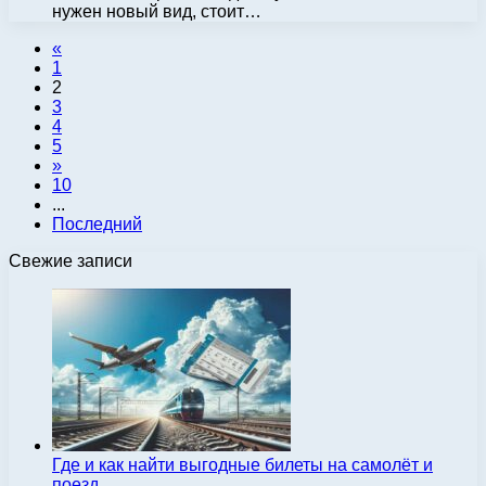
нужен новый вид, стоит…
«
1
2
3
4
5
»
10
...
Последний
Свежие записи
Где и как найти выгодные билеты на самолёт и
поезд…