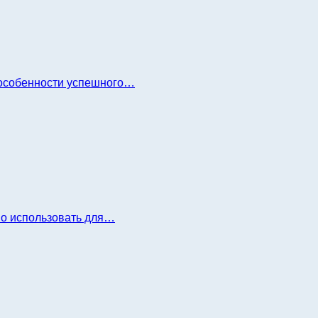
и особенности успешного…
но использовать для…