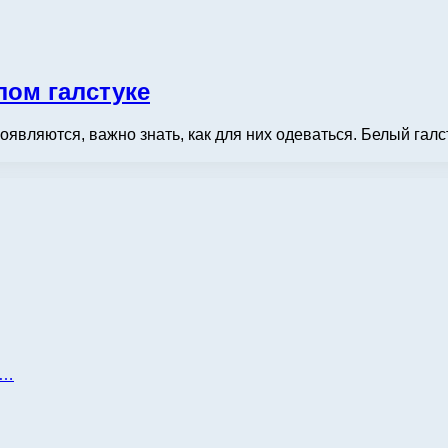
лом галстуке
 появляются, важно знать, как для них одеваться. Белый га
д…