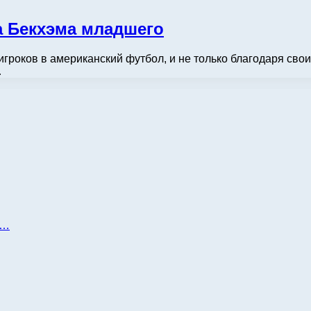
а Бекхэма младшего
гроков в американский футбол, и не только благодаря сво
…
д…