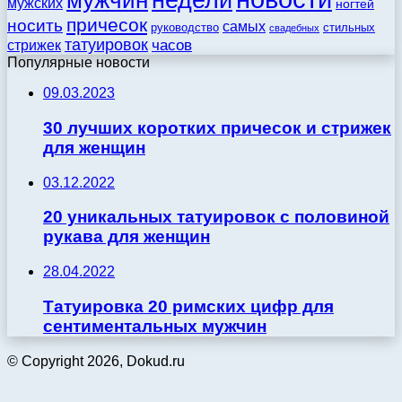
недели
мужчин
мужских
ногтей
причесок
носить
самых
стильных
руководство
свадебных
татуировок
стрижек
часов
Популярные новости
09.03.2023
30 лучших коротких причесок и стрижек
для женщин
03.12.2022
20 уникальных татуировок с половиной
рукава для женщин
28.04.2022
Татуировка 20 римских цифр для
сентиментальных мужчин
© Copyright 2026, Dokud.ru