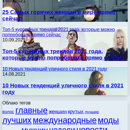
14.09.2021
25 Самых горячих женщин в мире прямо
сейчас
Топ-5 курортных трендов 2021 года, которые можно
попробовать прямо сейчас
10.09.2021
Топ-5 курортных трендов 2021 года,
которые можно попробовать прямо сейчас
10 Новых тенденций уличного стиля в 2021 году
14.08.2021
10 Новых тенденций уличного стиля в 2021
году
Облако тегов
главные
женщин
крутых
волос
лучшие
моды
лучших
международные
новости