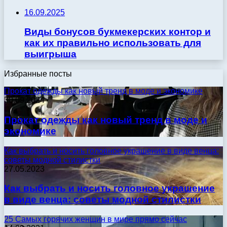
16.09.2025
Виды бонусов букмекерских контор и
как их правильно использовать для
выигрыша
Избранные посты
Прокат одежды как новый тренд в моде и экономике
30.09.2024
Прокат одежды как новый тренд в моде и
экономике
Как выбрать и носить головное украшение в виде венца:
советы модной стилистки
27.05.2023
Как выбрать и носить головное украшение
в виде венца: советы модной стилистки
25 Самых горячих женщин в мире прямо сейчас