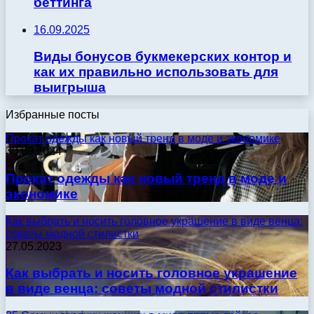
беттинга
16.09.2025
Виды бонусов букмекерских контор и
как их правильно использовать для
выигрыша
Избранные посты
Прокат одежды как новый тренд в моде и экономике
30.09.2024
Прокат одежды как новый тренд в моде и
экономике
Как выбрать и носить головное украшение в виде венца:
советы модной стилистки
27.05.2023
Как выбрать и носить головное украшение
в виде венца: советы модной стилистки