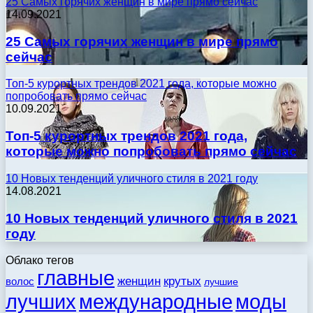
25 Самых горячих женщин в мире прямо сейчас
14.09.2021
25 Самых горячих женщин в мире прямо
сейчас
Топ-5 курортных трендов 2021 года, которые можно
попробовать прямо сейчас
10.09.2021
Топ-5 курортных трендов 2021 года,
которые можно попробовать прямо сейчас
10 Новых тенденций уличного стиля в 2021 году
14.08.2021
10 Новых тенденций уличного стиля в 2021
году
Облако тегов
главные
женщин
крутых
волос
лучшие
моды
лучших
международные