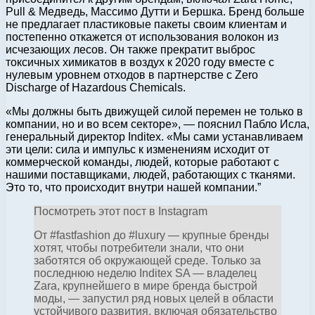
Pull & Медведь, Массимо Дутти и Бершка. Бренд больше
не предлагает пластиковые пакеты своим клиентам и
постепенно откажется от использования волокон из
исчезающих лесов. Он также прекратит выброс
токсичных химикатов в воздух к 2020 году вместе с
нулевым уровнем отходов в партнерстве с Zero
Discharge of Hazardous Chemicals.
«Мы должны быть движущей силой перемен не только в
компании, но и во всем секторе», — пояснил Пабло Исла,
генеральный директор Inditex. «Мы сами устанавливаем
эти цели: сила и импульс к изменениям исходит от
коммерческой команды, людей, которые работают с
нашими поставщиками, людей, работающих с тканями.
Это то, что происходит внутри нашей компании.”
Посмотреть этот пост в Instagram
От #fastfashion до #luxury — крупные бренды
хотят, чтобы потребители знали, что они
заботятся об окружающей среде. Только за
последнюю неделю Inditex SA — владелец
Zara, крупнейшего в мире бренда быстрой
моды, — запустил ряд новых целей в области
устойчивого развития, включая обязательство