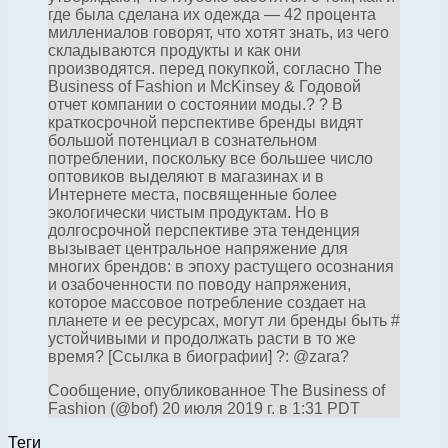
где была сделана их одежда — 42 процента
миллениалов говорят, что хотят знать, из чего
складываются продукты и как они
производятся. перед покупкой, согласно The
Business of Fashion и McKinsey & Годовой
отчет компании о состоянии моды.? ? В
краткосрочной перспективе бренды видят
большой потенциал в сознательном
потреблении, поскольку все большее число
оптовиков выделяют в магазинах и в
Интернете места, посвященные более
экологически чистым продуктам. Но в
долгосрочной перспективе эта тенденция
вызывает центральное напряжение для
многих брендов: в эпоху растущего осознания
и озабоченности по поводу напряжения,
которое массовое потребление создает на
планете и ее ресурсах, могут ли бренды быть #
устойчивыми и продолжать расти в то же
время? [Ссылка в биографии] ?: @zara?
Сообщение, опубликованное The Business of
Fashion (@bof) 20 июля 2019 г. в 1:31 PDT
Теги