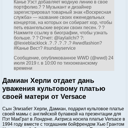
Канье Уэст добавляет модную линию в свое
портфолио.? ? Музыкант и дизайнер
зарегистрировал товарный знак «Воскресная
служба» — название своих еженедельных
концертов, на которых он собирает хор, чтобы
петь евангельские версии своих песен. ? ?
Нажмите ссылку в биографии, чтобы узнать
больше. ? ? Отчет: @laylailchi? ?:
@lexieblacklock .? .? .? .? .? #wwdfashion?
#Канье Вест? #sundayservice
Сообщение, опубликованное WWD (@wwd) 24
июля 2019 г. в 10:00 по тихоокеанскому
времени
Дамиан Херли отдает дань
уважения культовому платью
своей матери от Versace
Сын Элизабет Херли, Дамиан, подарил культовое платье
своей мамы с английской булавкой на презентации для
Пэт МакГрат в Лондоне. Актриса носила платье Versace в
1994 году вместе с тогдашним бойфрендом Хью Грантом