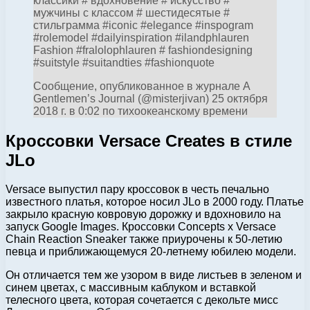
классики # вдохновение # искусство #
мужчины с классом # шестидесятые #
стильграмма #iconic #elegance #inspogram
#rolemodel #dailyinspiration #ilandphlauren
Fashion #fralolophlauren # fashiondesigning
#suitstyle #suitandties #fashionquote
Сообщение, опубликованное в журнале A
Gentlemen’s Journal (@misterjivan) 25 октября
2018 г. в 0:02 по тихоокеанскому времени
Кроссовки Versace Creates в стиле
JLo
Versace выпустил пару кроссовок в честь печально
известного платья, которое носил JLo в 2000 году. Платье
закрыло красную ковровую дорожку и вдохновило на
запуск Google Images. Кроссовки Concepts x Versace
Chain Reaction Sneaker также приурочены к 50-летию
певца и приближающемуся 20-летнему юбилею модели.
Он отличается тем же узором в виде листьев в зеленом и
синем цветах, с массивным каблуком и вставкой
телесного цвета, которая сочетается с декольте мисс