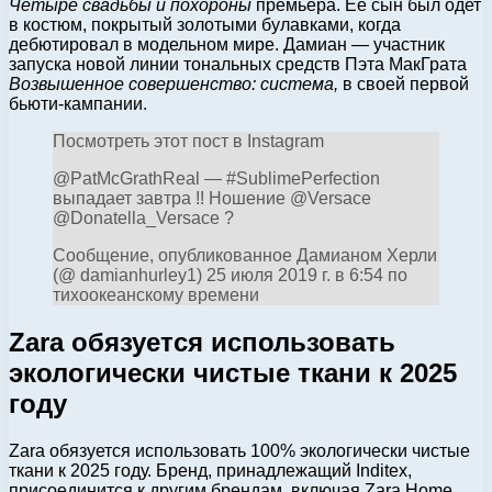
Четыре свадьбы и похороны
премьера. Ее сын был одет
в костюм, покрытый золотыми булавками, когда
дебютировал в модельном мире. Дамиан — участник
запуска новой линии тональных средств Пэта МакГрата
Возвышенное совершенство: система,
в своей первой
бьюти-кампании.
Посмотреть этот пост в Instagram
@PatMcGrathReal — #SublimePerfection
выпадает завтра !! Ношение @Versace
@Donatella_Versace ?
Сообщение, опубликованное Дамианом Херли
(@ damianhurley1) 25 июля 2019 г. в 6:54 по
тихоокеанскому времени
Zara обязуется использовать
экологически чистые ткани к 2025
году
Zara обязуется использовать 100% экологически чистые
ткани к 2025 году. Бренд, принадлежащий Inditex,
присоединится к другим брендам, включая Zara Home,