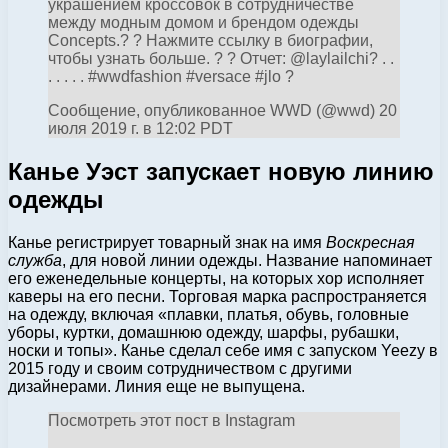
украшением кроссовок в сотрудничестве
между модным домом и брендом одежды
Concepts.? ? Нажмите ссылку в биографии,
чтобы узнать больше. ? ? Отчет: @laylailchi? . .
. . . . . #wwdfashion #versace #jlo ?
Сообщение, опубликованное WWD (@wwd) 20
июля 2019 г. в 12:02 PDT
Канье Уэст запускает новую линию
одежды
Канье регистрирует товарный знак на имя
Воскресная
служба
, для новой линии одежды. Название напоминает
его еженедельные концерты, на которых хор исполняет
каверы на его песни. Торговая марка распространяется
на одежду, включая «плавки, платья, обувь, головные
уборы, куртки, домашнюю одежду, шарфы, рубашки,
носки и топы». Канье сделал себе имя с запуском Yeezy в
2015 году и своим сотрудничеством с другими
дизайнерами. Линия еще не выпущена.
Посмотреть этот пост в Instagram