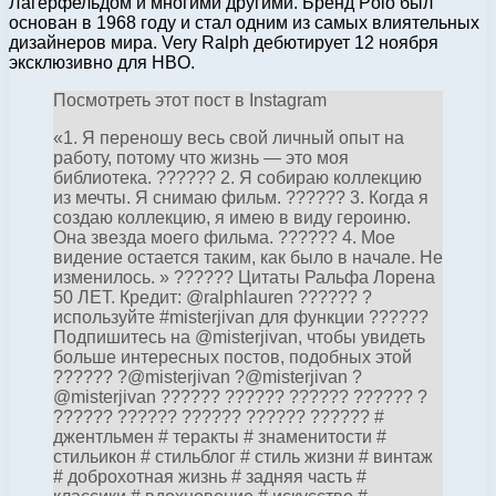
Лагерфельдом и многими другими. Бренд Polo был
основан в 1968 году и стал одним из самых влиятельных
дизайнеров мира. Very Ralph дебютирует 12 ноября
эксклюзивно для HBO.
Посмотреть этот пост в Instagram
«1. Я переношу весь свой личный опыт на
работу, потому что жизнь — это моя
библиотека. ?????? 2. Я собираю коллекцию
из мечты. Я снимаю фильм. ?????? 3. Когда я
создаю коллекцию, я имею в виду героиню.
Она звезда моего фильма. ?????? 4. Мое
видение остается таким, как было в начале. Не
изменилось. » ?????? Цитаты Ральфа Лорена
50 ЛЕТ. Кредит: @ralphlauren ?????? ?
используйте #misterjivan для функции ??????
Подпишитесь на @misterjivan, чтобы увидеть
больше интересных постов, подобных этой
?????? ?@misterjivan ?@misterjivan ?
@misterjivan ?????? ?????? ?????? ?????? ?
?????? ?????? ?????? ?????? ?????? #
джентльмен # теракты # знаменитости #
стильикон # стильблог # стиль жизни # винтаж
# доброхотная жизнь # задняя часть #