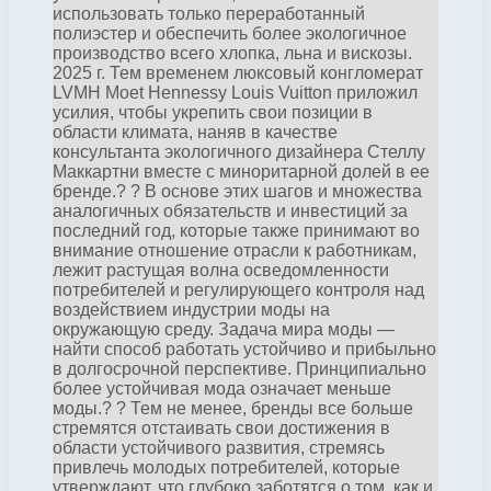
использовать только переработанный
полиэстер и обеспечить более экологичное
производство всего хлопка, льна и вискозы.
2025 г. Тем временем люксовый конгломерат
LVMH Moet Hennessy Louis Vuitton приложил
усилия, чтобы укрепить свои позиции в
области климата, наняв в качестве
консультанта экологичного дизайнера Стеллу
Маккартни вместе с миноритарной долей в ее
бренде.? ? В основе этих шагов и множества
аналогичных обязательств и инвестиций за
последний год, которые также принимают во
внимание отношение отрасли к работникам,
лежит растущая волна осведомленности
потребителей и регулирующего контроля над
воздействием индустрии моды на
окружающую среду. Задача мира моды —
найти способ работать устойчиво и прибыльно
в долгосрочной перспективе. Принципиально
более устойчивая мода означает меньше
моды.? ? Тем не менее, бренды все больше
стремятся отстаивать свои достижения в
области устойчивого развития, стремясь
привлечь молодых потребителей, которые
утверждают, что глубоко заботятся о том, как и