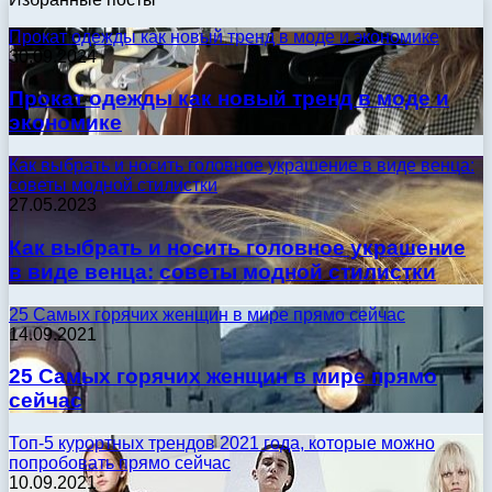
Прокат одежды как новый тренд в моде и экономике
30.09.2024
Прокат одежды как новый тренд в моде и
экономике
Как выбрать и носить головное украшение в виде венца:
советы модной стилистки
27.05.2023
Как выбрать и носить головное украшение
в виде венца: советы модной стилистки
25 Самых горячих женщин в мире прямо сейчас
14.09.2021
25 Самых горячих женщин в мире прямо
сейчас
Топ-5 курортных трендов 2021 года, которые можно
попробовать прямо сейчас
10.09.2021