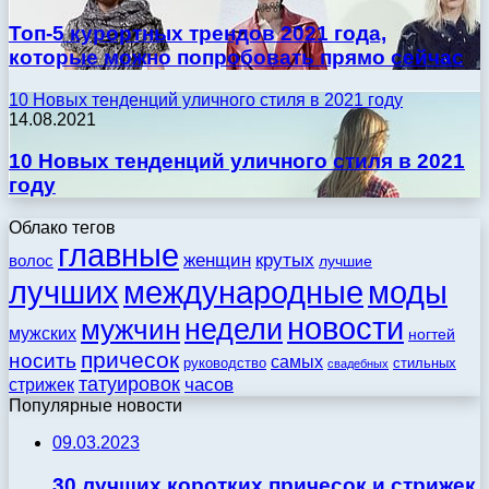
Топ-5 курортных трендов 2021 года,
которые можно попробовать прямо сейчас
10 Новых тенденций уличного стиля в 2021 году
14.08.2021
10 Новых тенденций уличного стиля в 2021
году
Облако тегов
главные
женщин
крутых
волос
лучшие
моды
лучших
международные
новости
недели
мужчин
мужских
ногтей
причесок
носить
самых
стильных
руководство
свадебных
татуировок
стрижек
часов
Популярные новости
09.03.2023
30 лучших коротких причесок и стрижек