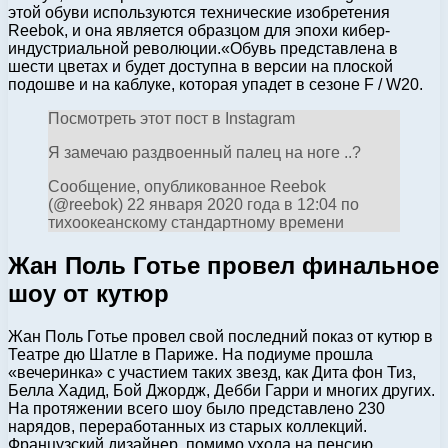
этой обуви используются технические изобретения
Reebok, и она является образцом для эпохи кибер-
индустриальной революции.«Обувь представлена ​​в
шести цветах и ​​будет доступна в версии на плоской
подошве и на каблуке, которая упадет в сезоне F / W20.
Посмотреть этот пост в Instagram
Я замечаю раздвоенный палец на ноге ..?
Сообщение, опубликованное Reebok
(@reebok) 22 января 2020 года в 12:04 по
тихоокеанскому стандартному времени
Жан Поль Готье провел финальное
шоу от кутюр
Жан Поль Готье провел свой последний показ от кутюр в
Театре дю Шатле в Париже. На подиуме прошла
«вечеринка» с участием таких звезд, как Дита фон Тиз,
Белла Хадид, Бой Джордж, Дебби Гарри и многих других.
На протяжении всего шоу было представлено 230
нарядов, переработанных из старых коллекций.
Французский дизайнер, помимо ухода на пенсию,