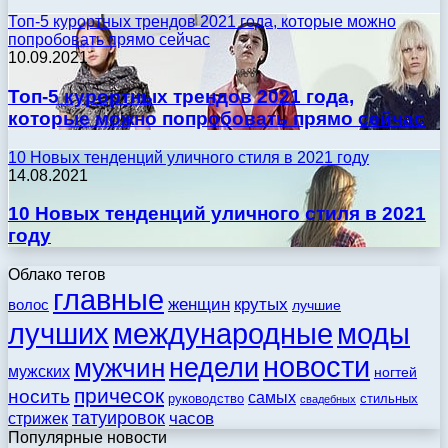
Топ-5 курортных трендов 2021 года, которые можно
попробовать прямо сейчас
10.09.2021
Топ-5 курортных трендов 2021 года,
которые можно попробовать прямо сейчас
10 Новых тенденций уличного стиля в 2021 году
14.08.2021
10 Новых тенденций уличного стиля в 2021
году
Облако тегов
главные
женщин
крутых
волос
лучшие
моды
лучших
международные
новости
недели
мужчин
мужских
ногтей
причесок
носить
самых
стильных
руководство
свадебных
татуировок
стрижек
часов
Популярные новости