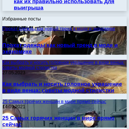
как их правильно использовать для
выигрыша
Избранные посты
Прокат одежды как новый тренд в моде и экономике
30.09.2024
Прокат одежды как новый тренд в моде и
экономике
Как выбрать и носить головное украшение в виде венца:
советы модной стилистки
27.05.2023
Как выбрать и носить головное украшение
в виде венца: советы модной стилистки
25 Самых горячих женщин в мире прямо сейчас
14.09.2021
25 Самых горячих женщин в мире прямо
сейчас