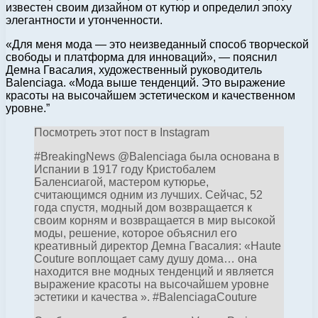
известен своим дизайном от кутюр и определил эпоху
элегантности и утонченности.
«Для меня мода — это неизведанный способ творческой
свободы и платформа для инноваций», — пояснил
Демна Гвасалия, художественный руководитель
Balenciaga. «Мода выше тенденций. Это выражение
красоты на высочайшем эстетическом и качественном
уровне.”
Посмотреть этот пост в Instagram
#BreakingNews @Balenciaga была основана в
Испании в 1917 году Кристобалем
Баленсиагой, мастером кутюрье,
считающимся одним из лучших. Сейчас, 52
года спустя, модный дом возвращается к
своим корням и возвращается в мир высокой
моды, решение, которое объяснил его
креативный директор Демна Гвасалия: «Haute
Couture воплощает саму душу дома… она
находится вне модных тенденций и является
выражение красоты на высочайшем уровне
эстетики и качества ». #BalenciagaCouture