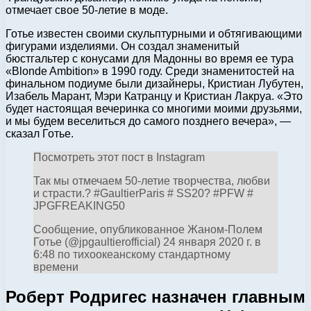
отмечает свое 50-летие в моде.
Готье известен своими скульптурными и обтягивающими
фигурами изделиями. Он создал знаменитый
бюстгальтер с конусами для Мадонны во время ее тура
«Blonde Ambition» в 1990 году. Среди знаменитостей на
финальном подиуме были дизайнеры, Кристиан Лубутен,
Изабель Марант, Мэри Катранцу и Кристиан Лакруа. «Это
будет настоящая вечеринка со многими моими друзьями,
и мы будем веселиться до самого позднего вечера», —
сказал Готье.
Посмотреть этот пост в Instagram
Так мы отмечаем 50-летие творчества, любви
и страсти.? #GaultierParis # SS20? #PFW #
JPGFREAKING50
Сообщение, опубликованное Жаном-Полем
Готье (@jpgaultierofficial) 24 января 2020 г. в
6:48 по тихоокеанскому стандартному
времени
Роберт Родригес назначен главным