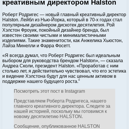
креативным директором Halston
Роберт Родригес — новый главный креативный директор
Halston. Лейбл из Нью-Йорка, который в 70-х годах стал
популярным дизайнером дискотек десятилетия. Рой
Хэлстон Фроуик, покойный дизайнер бренда, был
известен своими чистыми и минималистичными
изделиями. Такие знаменитости, как Анжелика Хьюстон,
Лайза Минелли и Фарра Фосетт.
«Я всегда думал, что Роберт Родригес был идеальным
выбором для руководства брендом Halston», — сказала
Андреа Сколи, президент Halston. «Проработав с ним
столько лет, я действительно чувствовал, что его эстетика
и видение Хэлстона будут для нас ценным активом в
поддержке нашего будущего роста.”
Посмотреть этот пост в Instagram
Представляем Роберта Родригеса, нашего
главного креативного директора. Следите за
нашей историей, поскольку мы готовимся к
новому десятилетию HALSTON.
Сообщение, опубликованное HALSTON