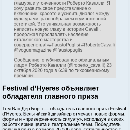
гламура и утонченности Роберто Кавалли. Я
хочу развить свое представление о
включении, красоте и усилить диалог между
культурами, разнообразием и умноженной
эстетикой. Это уникальная возможность
написать новую главу в истории Cavalli,
продолжая прославлять наследие
итальянского мастерства и
совершенства!»#FaustoPuglisi #RobertoCavalli
@voguemagazine @faustopuglisi
Сообщение, опубликованное официальным
лицом Роберто Кавалли (@roberto_cavalli) 23
октября 2020 года в 6:39 по тихоокеанскому
времени
Festival d’Hyeres объявляет
обладателя главного приза
Том Ван Дер Боргт — обладатель главного приза Festival
d’Hyeres. Бельгийский дизайнер отмечает новые формы,
формы и «приверженность силуэту», используя в своих
работах яркие цвета и театральные темы. Победитель
получил приз в размере 20 000 евро, сотрудничество с