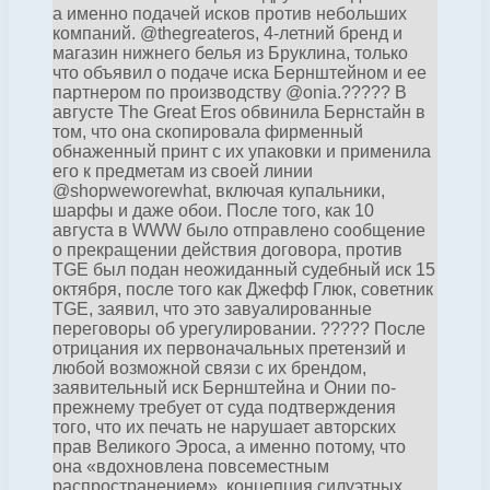
а именно подачей исков против небольших
компаний. @thegreateros, 4-летний бренд и
магазин нижнего белья из Бруклина, только
что объявил о подаче иска Бернштейном и ее
партнером по производству @onia.????? В
августе The Great Eros обвинила Бернстайн в
том, что она скопировала фирменный
обнаженный принт с их упаковки и применила
его к предметам из своей линии
@shopweworewhat, включая купальники,
шарфы и даже обои. После того, как 10
августа в WWW было отправлено сообщение
о прекращении действия договора, против
TGE был подан неожиданный судебный иск 15
октября, после того как Джефф Глюк, советник
TGE, заявил, что это завуалированные
переговоры об урегулировании. ????? После
отрицания их первоначальных претензий и
любой возможной связи с их брендом,
заявительный иск Бернштейна и Онии по-
прежнему требует от суда подтверждения
того, что их печать не нарушает авторских
прав Великого Эроса, а именно потому, что
она «вдохновлена ​​повсеместным
распространением». концепция силуэтных