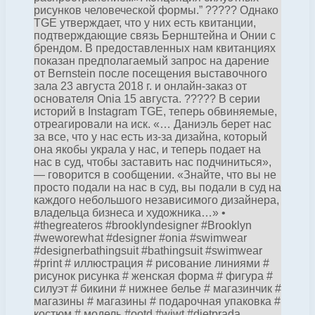
рисунков человеческой формы.” ????? Однако
TGE утверждает, что у них есть квитанции,
подтверждающие связь Бернштейна и Онии с
брендом. В предоставленных нам квитанциях
показан предполагаемый запрос на дарение
от Bernstein после посещения выставочного
зала 23 августа 2018 г. и онлайн-заказ от
основателя Onia 15 августа. ????? В серии
историй в Instagram TGE, теперь обвиняемые,
отреагировали на иск. «… Даниэль берет нас
за все, что у нас есть из-за дизайна, который
она якобы украла у нас, и теперь подает на
нас в суд, чтобы заставить нас подчиниться»,
— говорится в сообщении. «Знайте, что вы не
просто подали на нас в суд, вы подали в суд на
каждого небольшого независимого дизайнера,
владельца бизнеса и художника…» •
#thegreateros #brooklyndesigner #Brooklyn
#weworewhat #designer #onia #swimwear
#designerbathingsuit #bathingsuit #swimwear
#print # иллюстрация # рисование линиями #
рисунок рисунка # женская форма # фигура #
силуэт # бикини # нижнее белье # магазинчик #
магазины # магазины # подарочная упаковка #
костюм # модель #ootd #wiwt #dietprada