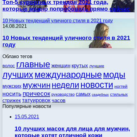
Топ-5 курортных трендов 2021 года,
которые можно попробовать прямо сейчас
10 Новых тенденций уличного стиля в 2021 году
14.08.2021
10 Новых тенденций уличного стиля в 2021
году
Облако тегов
главные
женщин
крутых
волос
лучшие
моды
лучших
международные
новости
недели
мужчин
мужских
ногтей
причесок
носить
самых
стильных
руководство
свадебных
татуировок
стрижек
часов
Популярные новости
15.05.2021
10 лучших масок для лица для мужчин,
которые хотят отличной кожи