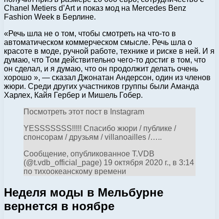
Chanel Metiers d’Art и показ мод на Mercedes Benz
Fashion Week в Берлине.
«Речь шла не о том, чтобы смотреть на что-то в
автоматическом коммерческом смысле. Речь шла о
красоте в моде, ручной работе, технике и риске в ней. И я
думаю, что Том действительно чего-то достиг в том, что
он сделал, и я думаю, что он продолжит делать очень
хорошо », — сказал Джонатан Андерсон, один из членов
жюри. Среди других участников группы были Аманда
Харлех, Кайя Гербер и Мишель Гобер.
Посмотреть этот пост в Instagram
YESSSSSSS!!!!! Спасибо жюри / публике /
спонсорам / друзьям / villanoailles /…..
Сообщение, опубликованное T.VDB
(@t.vdb_official_page) 19 октября 2020 г., в 3:14
по тихоокеанскому времени
Неделя моды в Мельбурне
вернется в ноябре