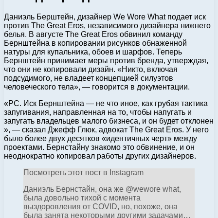
Даниэль Берштейн, дизайнер We Wore What подает иск
против The Great Eros, независимого дизайнера нижнего
белья. В августе The Great Eros обвинил команду
Бернштейна в копировании рисунков обнаженной
натуры для купальника, обоев и шарфов. Теперь
Бернштейн принимает меры против бренда, утверждая,
что они не копировали дизайн. «Никто, включая
подсудимого, не владеет концепцией силуэтов
человеческого тела», — говорится в документации.
«РС. Иск Бернштейна — не что иное, как грубая тактика
запугивания, направленная на то, чтобы напугать и
запугать владельцев малого бизнеса, и он будет отклонен
», — сказал Джефф Глюк, адвокат The Great Eros. У него
было более двух десятков «идентичных черт» между
проектами. Бернстайну знакомо это обвинение, и он
неоднократно копировал работы других дизайнеров.
Посмотреть этот пост в Instagram
Даниэль Бернстайн, она же @wewore what,
была довольно тихой с момента
выздоровления от COVID, но, похоже, она
была занята некоторыми другими задачами…