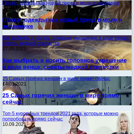
Прокат одежды как новый тренд в моде и экономике
30.09.2024
Прокат одежды как новый тренд в моде и
экономике
Как выбрать и носить головное украшение в виде венца:
советы модной стилистки
27.05.2023
Как выбрать и носить головное украшение
в виде венца: советы модной стилистки
25 Самых горячих женщин в мире прямо сейчас
14.09.2021
25 Самых горячих женщин в мире прямо
сейчас
Топ-5 курортных трендов 2021 года, которые можно
попробовать прямо сейчас
10.09.2021