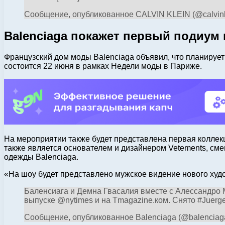
Сообщение, опубликованное CALVIN KLEIN (@calvinkle
Balenciaga покажет первый подиум
Французский дом моды Balenciaga объявил, что планируе
состоится 22 июня в рамках Недели моды в Париже.
На мероприятии также будет представлена ​​первая колле
также является основателем и дизайнером Vetements, см
одежды Balenciaga.
«На шоу будет представлено мужское видение нового худ
Баленсиага и Демна Гвасалия вместе с Алессандро М
выпуске @nytimes и на Tmagazine.ком. Снято #Juerge
Сообщение, опубликованное Balenciaga (@balenciaga