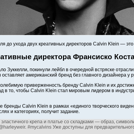
ля до ухода двух креативных директоров Calvin Klein — э
реативные директора Франсиско Кост
ло Зуккелли, покинули лейбл в очередной встряске отрасли.
 оставляет американский бренд без главного дизайнера у р
колебимую приверженность бренду Calvin Klein и их дости
в то, чтобы Calvin Klein стал мировым лидером в индустри
е бренды Calvin Klein в рамках «единого творческого виде
ях и категориях, получит задание.
из эластичного крепа и платье со складками — образ, симв
harleyweir. #mycalvins Уже доступны для предварительного 