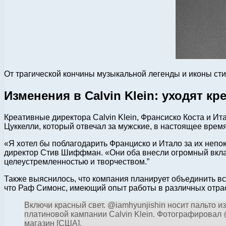
От трагической кончины музыкальной легенды и иконы сти
Изменения в Calvin Klein: уходят к
Креативные директора Calvin Klein, Франсиско Коста и Ита
Цуккелли, который отвечал за мужские, в настоящее время
«Я хотел бы поблагодарить Франциско и Итало за их непо
директор Стив Шиффман. «Они оба внесли огромный вклад 
целеустремленностью и творчеством.”
Также выяснилось, что компания планирует объединить вс
что Раф Симонс, имеющий опыт работы в различных отрасл
Включи красный свет. @iamhyunjishin носит пальто 
платиновой кампании Calvin Klein. Фотографировал @
магазин [США].