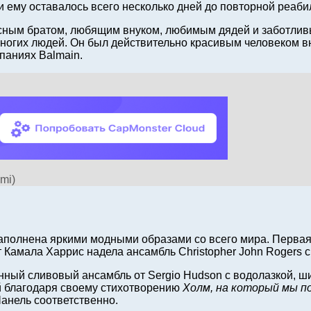
и ему оставалось всего несколько дней до повторной реаби
асным братом, любящим внуком, любимым дядей и заботлив
ногих людей. Он был действительно красивым человеком вн
паниях Balmain.
mi)
аполнена яркими модными образами со всего мира. Первая 
т Камала Харрис надела ансамбль Christopher John Rogers с
ный сливовый ансамбль от Sergio Hudson с водолазкой, ш
ой благодаря своему стихотворению
Холм, на который мы п
Шанель соответственно.