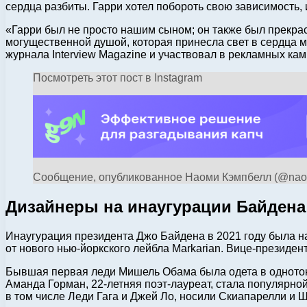
сердца разбиты. Гарри хотел побороть свою зависимость, 
«Гарри был не просто нашим сыном; он также был прекр
могущественной душой, которая принесла свет в сердца м
журнала Interview Magazine и участвовал в рекламных кам
Посмотреть этот пост в Instagram
Сообщение, опубликованное Наоми Кэмпбелл (@nao
Дизайнеры на инаугурации Байдена
Инаугурация президента Джо Байдена в 2021 году была н
от нового нью-йоркского лейбла Markarian. Вице-президен
Бывшая первая леди Мишель Обама была одета в однотон
Аманда Горман, 22-летняя поэт-лауреат, стала популярн
в том числе Леди Гага и Джей Ло, носили Скиапарелли и 