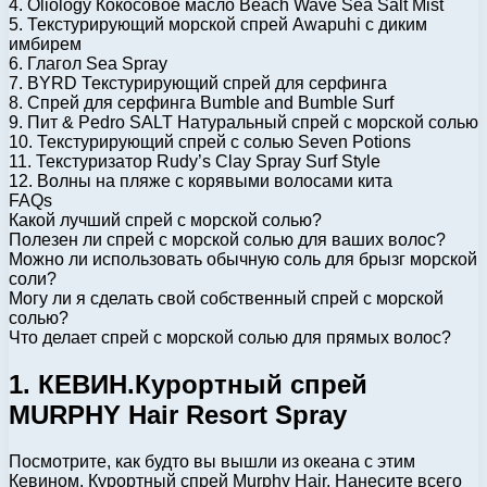
4. Oliology Кокосовое масло Beach Wave Sea Salt Mist
5. Текстурирующий морской спрей Awapuhi с диким
имбирем
6. Глагол Sea Spray
7. BYRD Текстурирующий спрей для серфинга
8. Спрей для серфинга Bumble and Bumble Surf
9. Пит & Pedro SALT Натуральный спрей с морской солью
10. Текстурирующий спрей с солью Seven Potions
11. Текстуризатор Rudy’s Clay Spray Surf Style
12. Волны на пляже с корявыми волосами кита
FAQs
Какой лучший спрей с морской солью?
Полезен ли спрей с морской солью для ваших волос?
Можно ли использовать обычную соль для брызг морской
соли?
Могу ли я сделать свой собственный спрей с морской
солью?
Что делает спрей с морской солью для прямых волос?
1. КЕВИН.Курортный спрей
MURPHY Hair Resort Spray
Посмотрите, как будто вы вышли из океана с этим
Кевином. Курортный спрей Murphy Hair. Нанесите всего