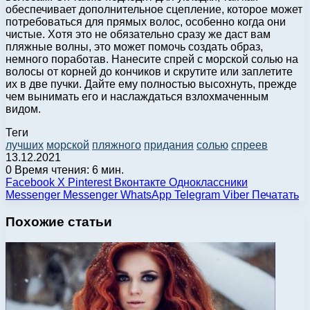
обеспечивает дополнительное сцепление, которое может
потребоваться для прямых волос, особенно когда они
чистые. Хотя это не обязательно сразу же даст вам
пляжные волны, это может помочь создать образ,
немного поработав. Нанесите спрей с морской солью на
волосы от корней до кончиков и скрутите или заплетите
их в две пучки. Дайте ему полностью высохнуть, прежде
чем вынимать его и наслаждаться взлохмаченным
видом.
Теги
лучших
морской
пляжного
придания
солью
спреев
13.12.2021
0
Время чтения: 6 мин.
Facebook
X
Pinterest
Вконтакте
Одноклассники
Messenger
Messenger
WhatsApp
Telegram
Viber
Печатать
Похожие статьи