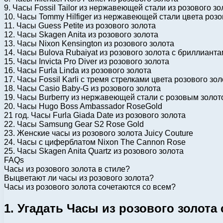
9. Часы Fossil Tailor из нержавеющей стали из розового зо
10. Часы Tommy Hilfiger из нержавеющей стали цвета розо
11. Часы Guess Petite из розового золота
12. Часы Skagen Anita из розового золота
13. Часы Nixon Kensington из розового золота
14. Часы Bulova Rubaiyat из розового золота с бриллиант
15. Часы Invicta Pro Diver из розового золота
16. Часы Furla Linda из розового золота
17. Часы Fossil Karli с тремя стрелками цвета розового зо
18. Часы Casio Baby-G из розового золота
19. Часы Burberry из нержавеющей стали с розовым золот
20. Часы Hugo Boss Ambassador RoseGold
21 год. Часы Furla Giada Date из розового золота
22. Часы Samsung Gear S2 Rose Gold
23. Женские часы из розового золота Juicy Couture
24. Часы с циферблатом Nixon The Cannon Rose
25. Часы Skagen Anita Quartz из розового золота
FAQs
Часы из розового золота в стиле?
Выцветают ли часы из розового золота?
Часы из розового золота сочетаются со всем?
1. Угадать Часы из розового золота