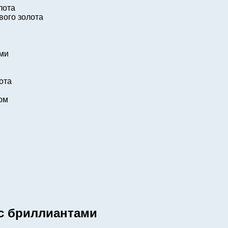
лота
вого золота
ами
лота
ом
 с бриллиантами