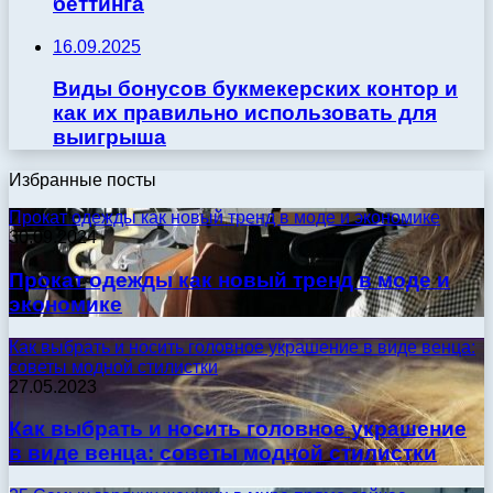
беттинга
16.09.2025
Виды бонусов букмекерских контор и
как их правильно использовать для
выигрыша
Избранные посты
Прокат одежды как новый тренд в моде и экономике
30.09.2024
Прокат одежды как новый тренд в моде и
экономике
Как выбрать и носить головное украшение в виде венца:
советы модной стилистки
27.05.2023
Как выбрать и носить головное украшение
в виде венца: советы модной стилистки