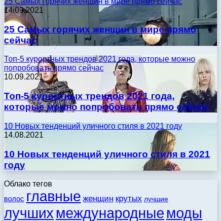
25 Самых горячих женщин в мире прямо сейчас
14.09.2021
25 Самых горячих женщин в мире прямо
сейчас
Топ-5 курортных трендов 2021 года, которые можно
попробовать прямо сейчас
10.09.2021
Топ-5 курортных трендов 2021 года,
которые можно попробовать прямо сейчас
10 Новых тенденций уличного стиля в 2021 году
14.08.2021
10 Новых тенденций уличного стиля в 2021
году
Облако тегов
главные
женщин
крутых
волос
лучшие
моды
лучших
международные