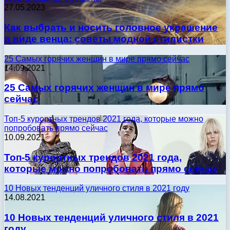
27.05.2023
Как выбрать и носить головное украшение
в виде венца: советы модной стилистки
25 Самых горячих женщин в мире прямо сейчас
14.09.2021
25 Самых горячих женщин в мире прямо
сейчас
Топ-5 курортных трендов 2021 года, которые можно
попробовать прямо сейчас
10.09.2021
Топ-5 курортных трендов 2021 года,
которые можно попробовать прямо сейчас
10 Новых тенденций уличного стиля в 2021 году
14.08.2021
10 Новых тенденций уличного стиля в 2021
году