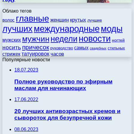
Облако тегов
главные
женщин
крутых
волос
лучшие
моды
лучших
международные
новости
недели
мужчин
мужских
ногтей
причесок
носить
самых
стильных
руководство
свадебных
татуировок
стрижек
часов
Популярные новости
18.07.2023
Полное руководство по эфирным
маслам для начинающих
17.06.2022
20 лучших антивозрастных кремов и
сывороток для безупречной кожи
08.06.2023