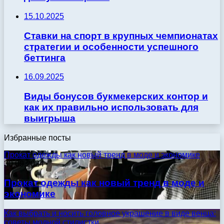
15.10.2025
Ставки на спорт в крупных чемпионатах
стратегии и особенности успешного
беттинга
16.09.2025
Виды бонусов букмекерских контор и
как их правильно использовать для
выигрыша
Избранные посты
Прокат одежды как новый тренд в моде и экономике
30.09.2024
Прокат одежды как новый тренд в моде и
экономике
Как выбрать и носить головное украшение в виде венца:
советы модной стилистки