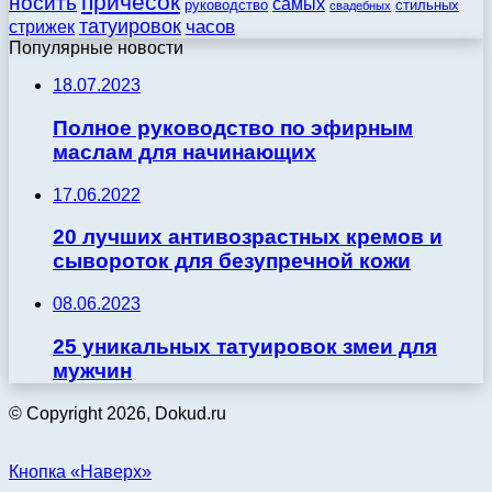
причесок
носить
самых
стильных
руководство
свадебных
татуировок
стрижек
часов
Популярные новости
18.07.2023
Полное руководство по эфирным
маслам для начинающих
17.06.2022
20 лучших антивозрастных кремов и
сывороток для безупречной кожи
08.06.2023
25 уникальных татуировок змеи для
мужчин
© Copyright 2026, Dokud.ru
Кнопка «Наверх»