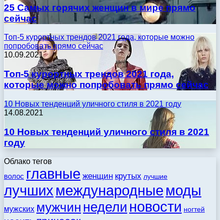
25 Самых горячих женщин в мире прямо
сейчас
Топ-5 курортных трендов 2021 года, которые можно
попробовать прямо сейчас
10.09.2021
Топ-5 курортных трендов 2021 года,
которые можно попробовать прямо сейчас
10 Новых тенденций уличного стиля в 2021 году
14.08.2021
10 Новых тенденций уличного стиля в 2021
году
Облако тегов
главные
женщин
крутых
волос
лучшие
моды
лучших
международные
новости
недели
мужчин
мужских
ногтей