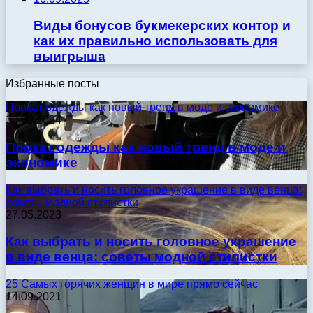
Виды бонусов букмекерских контор и
как их правильно использовать для
выигрыша
Избранные посты
Прокат одежды как новый тренд в моде и экономике
30.09.2024
Прокат одежды как новый тренд в моде и
экономике
Как выбрать и носить головное украшение в виде венца:
советы модной стилистки
27.05.2023
Как выбрать и носить головное украшение
в виде венца: советы модной стилистки
25 Самых горячих женщин в мире прямо сейчас
14.09.2021