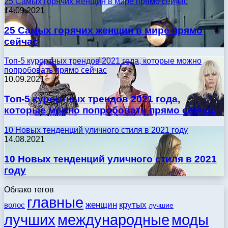
25 Самых горячих женщин в мире прямо сейчас
14.09.2021
25 Самых горячих женщин в мире прямо
сейчас
Топ-5 курортных трендов 2021 года, которые можно
попробовать прямо сейчас
10.09.2021
Топ-5 курортных трендов 2021 года,
которые можно попробовать прямо сейчас
10 Новых тенденций уличного стиля в 2021 году
14.08.2021
10 Новых тенденций уличного стиля в 2021
году
Облако тегов
главные
женщин
крутых
волос
лучшие
моды
лучших
международные