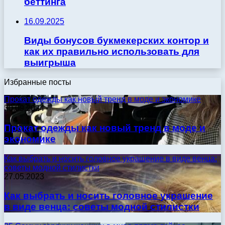
беттинга
16.09.2025
Виды бонусов букмекерских контор и
как их правильно использовать для
выигрыша
Избранные посты
Прокат одежды как новый тренд в моде и экономике
30.09.2024
Прокат одежды как новый тренд в моде и
экономике
Как выбрать и носить головное украшение в виде венца:
советы модной стилистки
27.05.2023
Как выбрать и носить головное украшение
в виде венца: советы модной стилистки