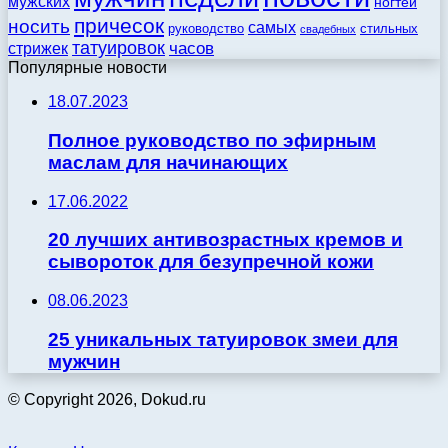
мужских
ногтей
причесок
носить
самых
стильных
руководство
свадебных
татуировок
стрижек
часов
Популярные новости
18.07.2023
Полное руководство по эфирным
маслам для начинающих
17.06.2022
20 лучших антивозрастных кремов и
сывороток для безупречной кожи
08.06.2023
25 уникальных татуировок змеи для
мужчин
© Copyright 2026, Dokud.ru