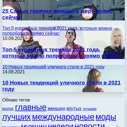
14.09.2021
25 Самых горячих женщин в мире прямо
сейчас
Топ-5 курортных трендов 2021 года, которые можно
попробовать прямо сейчас
10.09.2021
Топ-5 курортных трендов 2021 года,
которые можно попробовать прямо сейчас
10 Новых тенденций уличного стиля в 2021 году
14.08.2021
10 Новых тенденций уличного стиля в 2021
году
Облако тегов
главные
женщин
крутых
волос
лучшие
моды
лучших
международные
новости
недели
мужчин