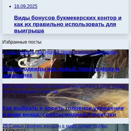
16.09.2025
Виды бонусов букмекерских контор и
как их правильно использовать для
выигрыша
Избранные посты
Прокат одежды как новый тренд в моде и экономике
30.09.2024
Прокат одежды как новый тренд в моде и
экономике
Как выбрать и носить головное украшение в виде венца:
советы модной стилистки
27.05.2023
Как выбрать и носить головное украшение
в виде венца: советы модной стилистки
25 Самых горячих женщин в мире прямо сейчас