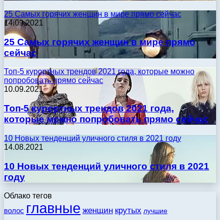
25 Самых горячих женщин в мире прямо сейчас
14.09.2021
25 Самых горячих женщин в мире прямо
сейчас
Топ-5 курортных трендов 2021 года, которые можно
попробовать прямо сейчас
10.09.2021
Топ-5 курортных трендов 2021 года,
которые можно попробовать прямо сейчас
10 Новых тенденций уличного стиля в 2021 году
14.08.2021
10 Новых тенденций уличного стиля в 2021
году
Облако тегов
главные
женщин
крутых
волос
лучшие