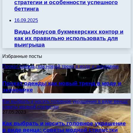
стратегии и особенности успешного
беттинга
16.09.2025
Виды бонусов букмекерских контор и
как их правильно использовать для
выигрыша
Избранные посты
Прокат одежды как новый тренд в моде и экономике
30.09.2024
Прокат одежды как новый тренд в моде и
экономике
Как выбрать и носить головное украшение в виде венца:
советы модной стилистки
27.05.2023
Как выбрать и носить головное украшение
в виде венца: советы модной стилистки