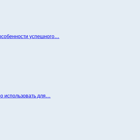
и особенности успешного…
но использовать для…