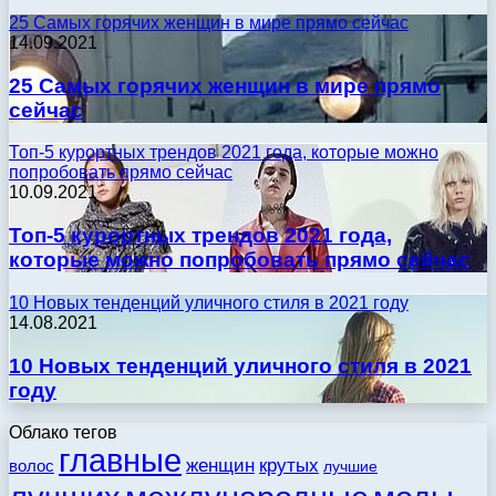
25 Самых горячих женщин в мире прямо сейчас
14.09.2021
25 Самых горячих женщин в мире прямо
сейчас
Топ-5 курортных трендов 2021 года, которые можно
попробовать прямо сейчас
10.09.2021
Топ-5 курортных трендов 2021 года,
которые можно попробовать прямо сейчас
10 Новых тенденций уличного стиля в 2021 году
14.08.2021
10 Новых тенденций уличного стиля в 2021
году
Облако тегов
главные
женщин
крутых
волос
лучшие