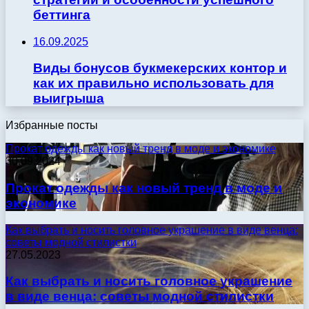
беттинга
16.09.2025
Виды бонусов букмекерских контор и
как их правильно использовать для
выигрыша
Избранные посты
Прокат одежды как новый тренд в моде и экономике
30.09.2024
Прокат одежды как новый тренд в моде и
экономике
Как выбрать и носить головное украшение в виде венца:
советы модной стилистки
27.05.2023
Как выбрать и носить головное украшение
в виде венца: советы модной стилистки