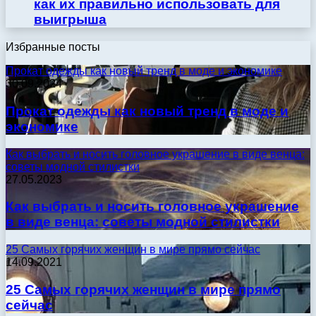
как их правильно использовать для
выигрыша
Избранные посты
Прокат одежды как новый тренд в моде и экономике
30.09.2024
Прокат одежды как новый тренд в моде и
экономике
Как выбрать и носить головное украшение в виде венца:
советы модной стилистки
27.05.2023
Как выбрать и носить головное украшение
в виде венца: советы модной стилистки
25 Самых горячих женщин в мире прямо сейчас
14.09.2021
25 Самых горячих женщин в мире прямо
сейчас