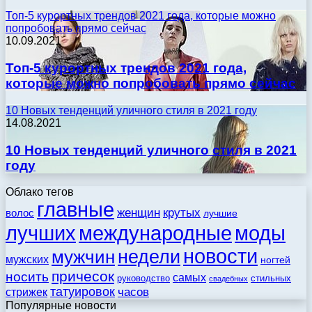
Топ-5 курортных трендов 2021 года, которые можно
попробовать прямо сейчас
10.09.2021
Топ-5 курортных трендов 2021 года,
которые можно попробовать прямо сейчас
10 Новых тенденций уличного стиля в 2021 году
14.08.2021
10 Новых тенденций уличного стиля в 2021
году
Облако тегов
главные
женщин
крутых
волос
лучшие
моды
лучших
международные
новости
недели
мужчин
мужских
ногтей
причесок
носить
самых
стильных
руководство
свадебных
татуировок
стрижек
часов
Популярные новости